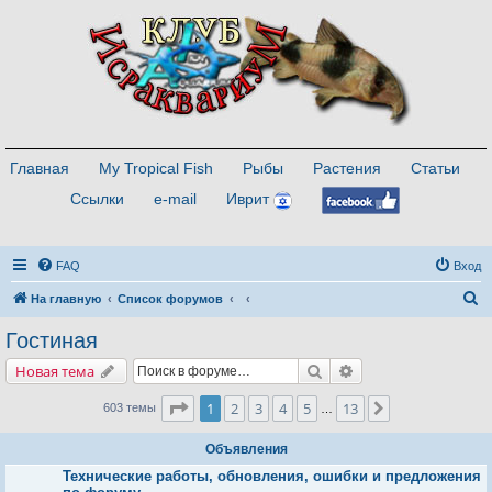
Главная
My Tropical Fish
Рыбы
Растения
Статьи
Ссылки
e-mail
Иврит
FAQ
Вход
П
На главную
Список форумов
о
Гостиная
и
Поиск
Расширенный поис
Новая тема
с
к
Страница
1
из
13
1
2
3
4
5
13
След.
603 темы
…
Объявления
Технические работы, обновления, ошибки и предложения