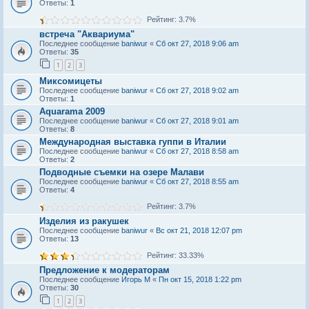
Ответы:
1
Рейтинг: 3.7%
встреча "Аквариума"
Последнее сообщение
baniwur
«
Сб окт 27, 2018 9:06 am
Ответы:
35
1
2
3
Миксомицеты
Последнее сообщение
baniwur
«
Сб окт 27, 2018 9:02 am
Ответы:
1
Aquarama 2009
Последнее сообщение
baniwur
«
Сб окт 27, 2018 9:01 am
Ответы:
8
Международная выставка гуппи в Италии
Последнее сообщение
baniwur
«
Сб окт 27, 2018 8:58 am
Ответы:
2
Подводные съемки на озере Малави
Последнее сообщение
baniwur
«
Сб окт 27, 2018 8:55 am
Ответы:
4
Рейтинг: 3.7%
Изделия из ракушек
Последнее сообщение
baniwur
«
Вс окт 21, 2018 12:07 pm
Ответы:
13
Рейтинг: 33.33%
Предложение к модераторам
Последнее сообщение
Игорь М
«
Пн окт 15, 2018 1:22 pm
Ответы:
30
1
2
3