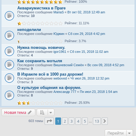
Рейтинг: 100%
Аквариумистика в Праге
Последнее сообщение
MariaS
«
Вт окт 02, 2018 12:49 am
Ответы:
10
Рейтинг: 11.11%
неподелили
Последнее сообщение
Юджин
«
Сб сен 29, 2018 4:42 pm
Рейтинг: 3.7%
Нужна помощь новичку.
Последнее сообщение
igor1961
«
Сб сен 15, 2018 11:02 am
Ответы:
4
Как сохранить мотыля
Последнее сообщение
Вишневский Семён
«
Вс сен 09, 2018 4:52 pm
Ответы:
9
В Израиле всё в 1000 раз дороже!
Последнее сообщение
weboved
«
Чт июл 26, 2018 12:32 pm
Ответы:
3
О культуре общения на форуме.
Последнее сообщение
Александр 777
«
Пн июл 23, 2018 1:54 am
Ответы:
8
Рейтинг: 25.93%
Новая тема
Страница
1
из
13
1
2
3
4
5
13
След.
603 темы
…
Перейти