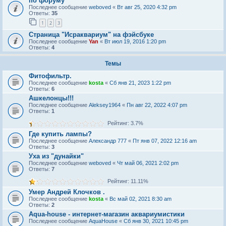
по форуму
Последнее сообщение
weboved
«
Вт авг 25, 2020 4:32 pm
Ответы:
35
1
2
3
Страница "Исраквариум" на фэйсбуке
Последнее сообщение
Yan
«
Вт июл 19, 2016 1:20 pm
Ответы:
4
Темы
Фитофильтр.
Последнее сообщение
kosta
«
Сб янв 21, 2023 1:22 pm
Ответы:
6
Ашкелонцы!!!
Последнее сообщение
Aleksey1964
«
Пн авг 22, 2022 4:07 pm
Ответы:
1
Рейтинг: 3.7%
Где купить лампы?
Последнее сообщение
Александр 777
«
Пт янв 07, 2022 12:16 am
Ответы:
3
Уха из "дунайки"
Последнее сообщение
weboved
«
Чт май 06, 2021 2:02 pm
Ответы:
7
Рейтинг: 11.11%
Умер Андрей Клочков .
Последнее сообщение
kosta
«
Вс май 02, 2021 8:30 am
Ответы:
2
Aqua-house - интернет-магазин аквариумистики
Последнее сообщение
AquaHouse
«
Сб янв 30, 2021 10:45 pm