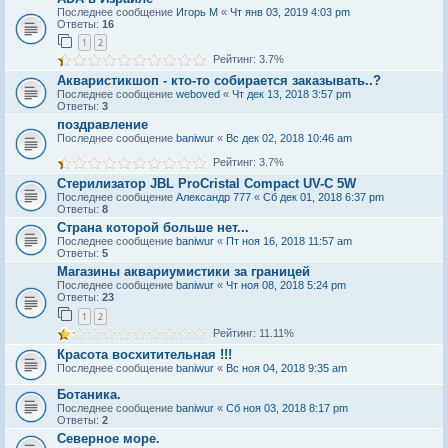
Последнее сообщение
Игорь М
«
Чт янв 03, 2019 4:03 pm
Ответы:
16
1
2
Рейтинг: 3.7%
Акваристикшоп - кто-то собирается заказывать..?
Последнее сообщение
weboved
«
Чт дек 13, 2018 3:57 pm
Ответы:
3
поздравление
Последнее сообщение
baniwur
«
Вс дек 02, 2018 10:46 am
Рейтинг: 3.7%
Стерилизатор JBL ProCristal Compact UV-C 5W
Последнее сообщение
Александр 777
«
Сб дек 01, 2018 6:37 pm
Ответы:
8
Страна которой больше нет...
Последнее сообщение
baniwur
«
Пт ноя 16, 2018 11:57 am
Ответы:
5
Магазины аквариумистики за границей
Последнее сообщение
baniwur
«
Чт ноя 08, 2018 5:24 pm
Ответы:
23
1
2
Рейтинг: 11.11%
Красота восхитительная !!!
Последнее сообщение
baniwur
«
Вс ноя 04, 2018 9:35 am
Ботаника.
Последнее сообщение
baniwur
«
Сб ноя 03, 2018 8:17 pm
Ответы:
2
Северное море.