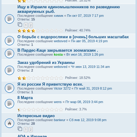
Рейтинг: 18.52%
Ищу в Израиле единомышленников по разведению
аквариумных рыб.
Последнее сообщение
химик
«
Пн окт 07, 2019 7:17 pm
Ответы:
15
1
2
Рейтинг: 40.74%
О борьбе с водорослями в [очень] больших масштабах
Последнее сообщение
weboved
«
Пн авг 05, 2019 4:19 pm
Ответы:
1
В Пардес-Каце закрывается зоомагазин .
Последнее сообщение
kosta
«
Вт июл 16, 2019 1:26 pm
Заказ удобрений из Украины
Последнее сообщение
weboved
«
Чт июн 13, 2019 11:34 am
Ответы:
2
Рейтинг: 18.52%
Я из россии Я приветствую всех.
Последнее сообщение
Victor 3272
«
Пт май 31, 2019 8:12 pm
Ответы:
1
8 Марта
Последнее сообщение
wens
«
Пт мар 08, 2019 3:44 pm
Рейтинг: 3.7%
Интересные видио
Последнее сообщение
baniwur
«
Сб янв 12, 2019 9:08 pm
Ответы:
28
1
2
ADA в Израиле