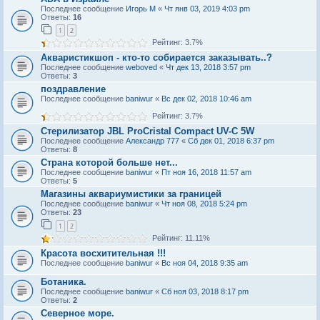
Последнее сообщение
Игорь М
«
Чт янв 03, 2019 4:03 pm
Ответы:
16
1
2
Рейтинг: 3.7%
Акваристикшоп - кто-то собирается заказывать..?
Последнее сообщение
weboved
«
Чт дек 13, 2018 3:57 pm
Ответы:
3
поздравление
Последнее сообщение
baniwur
«
Вс дек 02, 2018 10:46 am
Рейтинг: 3.7%
Стерилизатор JBL ProCristal Compact UV-C 5W
Последнее сообщение
Александр 777
«
Сб дек 01, 2018 6:37 pm
Ответы:
8
Страна которой больше нет...
Последнее сообщение
baniwur
«
Пт ноя 16, 2018 11:57 am
Ответы:
5
Магазины аквариумистики за границей
Последнее сообщение
baniwur
«
Чт ноя 08, 2018 5:24 pm
Ответы:
23
1
2
Рейтинг: 11.11%
Красота восхитительная !!!
Последнее сообщение
baniwur
«
Вс ноя 04, 2018 9:35 am
Ботаника.
Последнее сообщение
baniwur
«
Сб ноя 03, 2018 8:17 pm
Ответы:
2
Северное море.