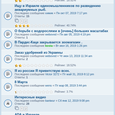
Рейтинг: 18.52%
Ищу в Израиле единомышленников по разведению
аквариумных рыб.
Последнее сообщение
химик
«
Пн окт 07, 2019 7:17 pm
Ответы:
15
1
2
Рейтинг: 40.74%
О борьбе с водорослями в [очень] больших масштабах
Последнее сообщение
weboved
«
Пн авг 05, 2019 4:19 pm
Ответы:
1
В Пардес-Каце закрывается зоомагазин .
Последнее сообщение
kosta
«
Вт июл 16, 2019 1:26 pm
Заказ удобрений из Украины
Последнее сообщение
weboved
«
Чт июн 13, 2019 11:34 am
Ответы:
2
Рейтинг: 18.52%
Я из россии Я приветствую всех.
Последнее сообщение
Victor 3272
«
Пт май 31, 2019 8:12 pm
Ответы:
1
8 Марта
Последнее сообщение
wens
«
Пт мар 08, 2019 3:44 pm
Рейтинг: 3.7%
Интересные видио
Последнее сообщение
baniwur
«
Сб янв 12, 2019 9:08 pm
Ответы:
28
1
2
ADA в Израиле