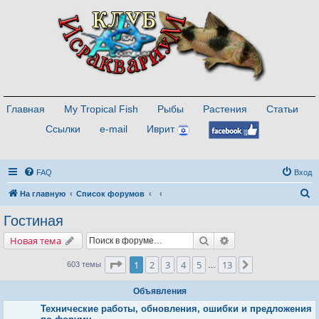
Главная
My Tropical Fish
Рыбы
Растения
Статьи
Ссылки
e-mail
Иврит
FAQ
Вход
П
На главную
Список форумов
о
Гостиная
и
Поиск
Расширенный поис
Новая тема
с
к
Страница
1
из
13
1
2
3
4
5
13
След.
603 темы
…
Объявления
Технические работы, обновления, ошибки и предложения