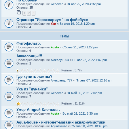
по форуму
Последнее сообщение
weboved
«
Вт авг 25, 2020 4:32 pm
Ответы:
35
1
2
3
Страница "Исраквариум" на фэйсбуке
Последнее сообщение
Yan
«
Вт июл 19, 2016 1:20 pm
Ответы:
4
Темы
Фитофильтр.
Последнее сообщение
kosta
«
Сб янв 21, 2023 1:22 pm
Ответы:
6
Ашкелонцы!!!
Последнее сообщение
Aleksey1964
«
Пн авг 22, 2022 4:07 pm
Ответы:
1
Рейтинг: 3.7%
Где купить лампы?
Последнее сообщение
Александр 777
«
Пт янв 07, 2022 12:16 am
Ответы:
3
Уха из "дунайки"
Последнее сообщение
weboved
«
Чт май 06, 2021 2:02 pm
Ответы:
7
Рейтинг: 11.11%
Умер Андрей Клочков .
Последнее сообщение
kosta
«
Вс май 02, 2021 8:30 am
Ответы:
2
Aqua-house - интернет-магазин аквариумистики
Последнее сообщение
AquaHouse
«
Сб янв 30, 2021 10:45 pm