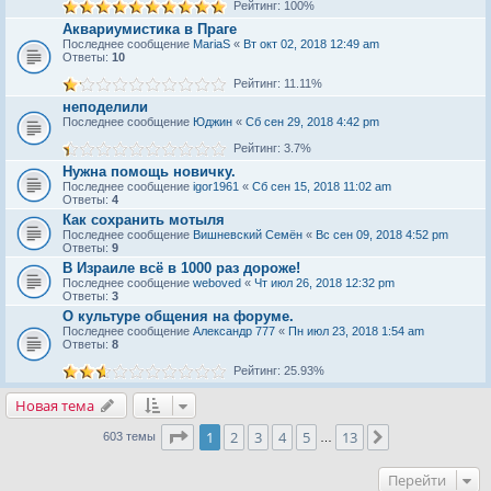
Рейтинг: 100%
Аквариумистика в Праге
Последнее сообщение
MariaS
«
Вт окт 02, 2018 12:49 am
Ответы:
10
Рейтинг: 11.11%
неподелили
Последнее сообщение
Юджин
«
Сб сен 29, 2018 4:42 pm
Рейтинг: 3.7%
Нужна помощь новичку.
Последнее сообщение
igor1961
«
Сб сен 15, 2018 11:02 am
Ответы:
4
Как сохранить мотыля
Последнее сообщение
Вишневский Семён
«
Вс сен 09, 2018 4:52 pm
Ответы:
9
В Израиле всё в 1000 раз дороже!
Последнее сообщение
weboved
«
Чт июл 26, 2018 12:32 pm
Ответы:
3
О культуре общения на форуме.
Последнее сообщение
Александр 777
«
Пн июл 23, 2018 1:54 am
Ответы:
8
Рейтинг: 25.93%
Новая тема
Страница
1
из
13
1
2
3
4
5
13
След.
603 темы
…
Перейти