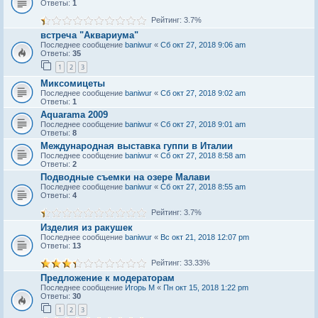
Ответы:
1
Рейтинг: 3.7%
встреча "Аквариума"
Последнее сообщение
baniwur
«
Сб окт 27, 2018 9:06 am
Ответы:
35
1
2
3
Миксомицеты
Последнее сообщение
baniwur
«
Сб окт 27, 2018 9:02 am
Ответы:
1
Aquarama 2009
Последнее сообщение
baniwur
«
Сб окт 27, 2018 9:01 am
Ответы:
8
Международная выставка гуппи в Италии
Последнее сообщение
baniwur
«
Сб окт 27, 2018 8:58 am
Ответы:
2
Подводные съемки на озере Малави
Последнее сообщение
baniwur
«
Сб окт 27, 2018 8:55 am
Ответы:
4
Рейтинг: 3.7%
Изделия из ракушек
Последнее сообщение
baniwur
«
Вс окт 21, 2018 12:07 pm
Ответы:
13
Рейтинг: 33.33%
Предложение к модераторам
Последнее сообщение
Игорь М
«
Пн окт 15, 2018 1:22 pm
Ответы:
30
1
2
3