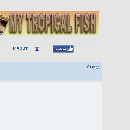
Иврит
Вход