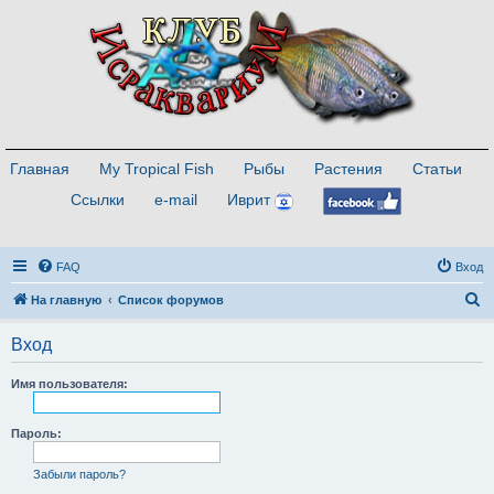
Главная
My Tropical Fish
Рыбы
Растения
Статьи
Ссылки
e-mail
Иврит
FAQ
Вход
П
На главную
Список форумов
о
Вход
и
с
Имя пользователя:
к
Пароль:
Забыли пароль?