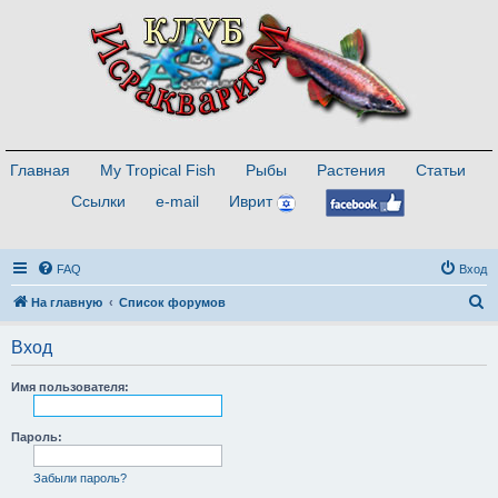
Главная
My Tropical Fish
Рыбы
Растения
Статьи
Ссылки
e-mail
Иврит
FAQ
Вход
П
На главную
Список форумов
о
Вход
и
с
Имя пользователя:
к
Пароль:
Забыли пароль?