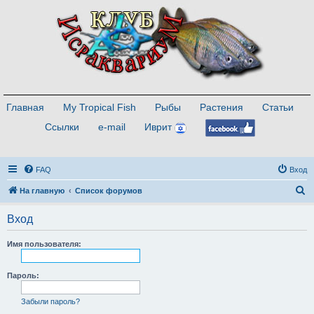
Главная
My Tropical Fish
Рыбы
Растения
Статьи
Ссылки
e-mail
Иврит
FAQ
Вход
П
На главную
Список форумов
о
Вход
и
с
Имя пользователя:
к
Пароль:
Забыли пароль?