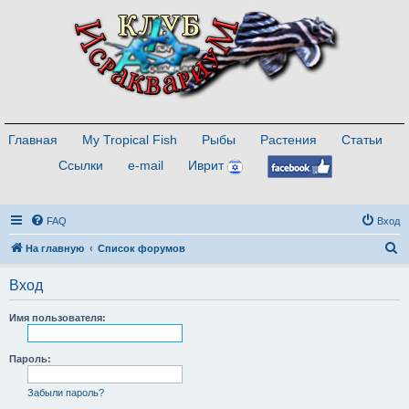
Главная
My Tropical Fish
Рыбы
Растения
Статьи
Ссылки
e-mail
Иврит
FAQ
Вход
П
На главную
Список форумов
о
Вход
и
с
Имя пользователя:
к
Пароль:
Забыли пароль?