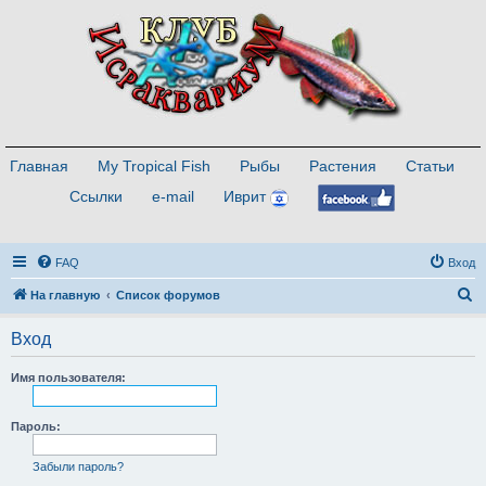
Главная
My Tropical Fish
Рыбы
Растения
Статьи
Ссылки
e-mail
Иврит
FAQ
Вход
П
На главную
Список форумов
о
Вход
и
с
Имя пользователя:
к
Пароль:
Забыли пароль?