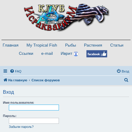
Главная
My Tropical Fish
Рыбы
Растения
Статьи
Ссылки
e-mail
Иврит
FAQ
Вход
П
На главную
Список форумов
о
Вход
и
с
Имя пользователя:
к
Пароль:
Забыли пароль?