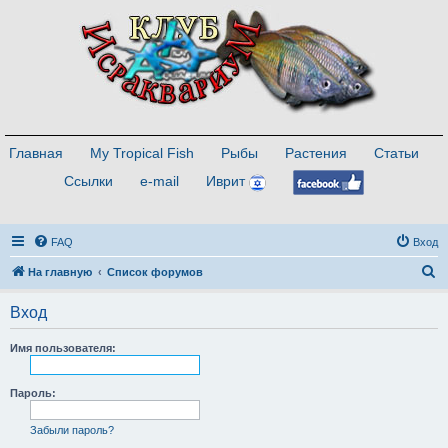
Главная
My Tropical Fish
Рыбы
Растения
Статьи
Ссылки
e-mail
Иврит
FAQ
Вход
П
На главную
Список форумов
о
Вход
и
с
Имя пользователя:
к
Пароль:
Забыли пароль?