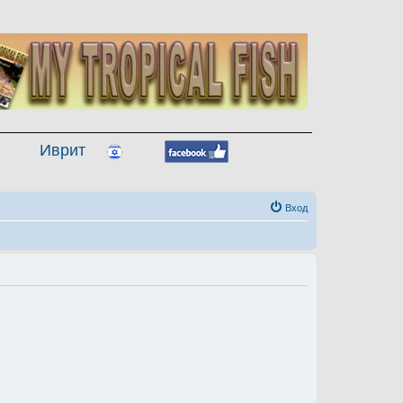
Иврит
Вход