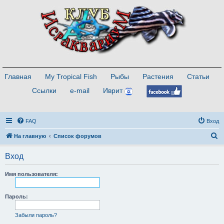
Главная
My Tropical Fish
Рыбы
Растения
Статьи
Ссылки
e-mail
Иврит
FAQ
Вход
П
На главную
Список форумов
о
Вход
и
с
Имя пользователя:
к
Пароль:
Забыли пароль?