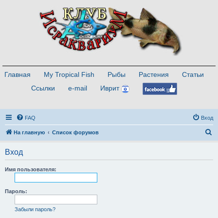
Главная
My Tropical Fish
Рыбы
Растения
Статьи
Ссылки
e-mail
Иврит
FAQ
Вход
П
На главную
Список форумов
о
Вход
и
с
Имя пользователя:
к
Пароль:
Забыли пароль?