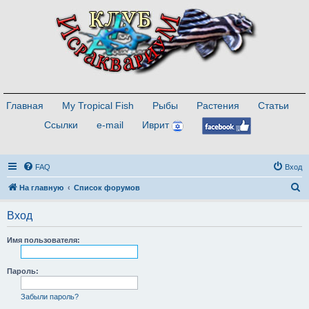
Главная
My Tropical Fish
Рыбы
Растения
Статьи
Ссылки
e-mail
Иврит
FAQ
Вход
П
На главную
Список форумов
о
Вход
и
с
Имя пользователя:
к
Пароль:
Забыли пароль?