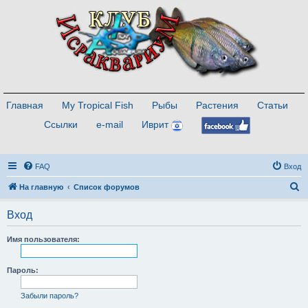
Главная
My Tropical Fish
Рыбы
Растения
Статьи
Ссылки
e-mail
Иврит
FAQ
Вход
П
На главную
Список форумов
о
Вход
и
с
Имя пользователя:
к
Пароль:
Забыли пароль?