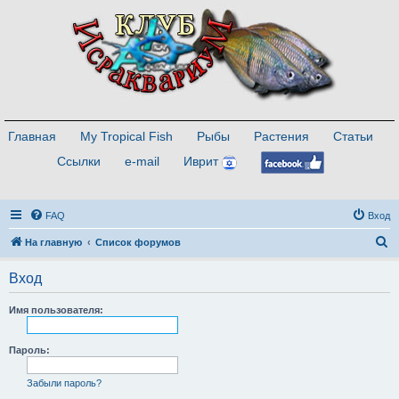
Главная
My Tropical Fish
Рыбы
Растения
Статьи
Ссылки
e-mail
Иврит
FAQ
Вход
П
На главную
Список форумов
о
Вход
и
с
Имя пользователя:
к
Пароль:
Забыли пароль?