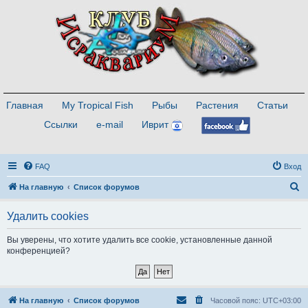
Главная
My Tropical Fish
Рыбы
Растения
Статьи
Ссылки
e-mail
Иврит
FAQ
Вход
П
На главную
Список форумов
о
Удалить cookies
и
с
Вы уверены, что хотите удалить все cookie, установленные данной
конференцией?
к
На главную
Список форумов
Часовой пояс:
UTC+03:00