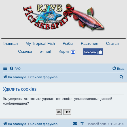
Главная
My Tropical Fish
Рыбы
Растения
Статьи
Ссылки
e-mail
Иврит
FAQ
Вход
П
На главную
Список форумов
о
Удалить cookies
и
с
Вы уверены, что хотите удалить все cookie, установленные данной
конференцией?
к
На главную
Список форумов
Часовой пояс:
UTC+03:00