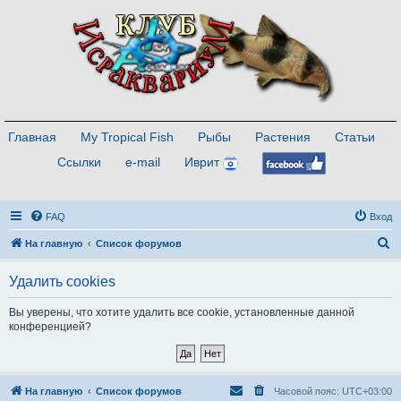
Главная
My Tropical Fish
Рыбы
Растения
Статьи
Ссылки
e-mail
Иврит
FAQ
Вход
П
На главную
Список форумов
о
Удалить cookies
и
с
Вы уверены, что хотите удалить все cookie, установленные данной
конференцией?
к
На главную
Список форумов
Часовой пояс:
UTC+03:00