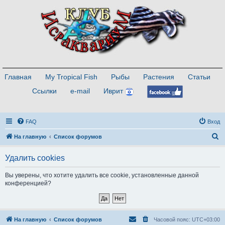
Главная
My Tropical Fish
Рыбы
Растения
Статьи
Ссылки
e-mail
Иврит
FAQ
Вход
П
На главную
Список форумов
о
Удалить cookies
и
с
Вы уверены, что хотите удалить все cookie, установленные данной
конференцией?
к
На главную
Список форумов
Часовой пояс:
UTC+03:00