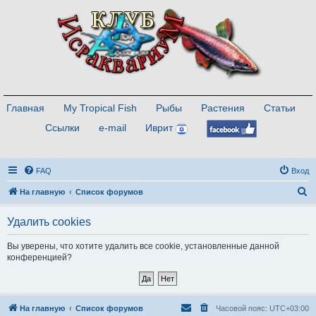
Главная
My Tropical Fish
Рыбы
Растения
Статьи
Ссылки
e-mail
Иврит
FAQ
Вход
П
На главную
Список форумов
о
Удалить cookies
и
с
Вы уверены, что хотите удалить все cookie, установленные данной
конференцией?
к
На главную
Список форумов
Часовой пояс:
UTC+03:00