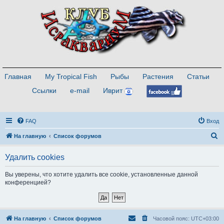
Главная
My Tropical Fish
Рыбы
Растения
Статьи
Ссылки
e-mail
Иврит
FAQ
Вход
П
На главную
Список форумов
о
Удалить cookies
и
с
Вы уверены, что хотите удалить все cookie, установленные данной
конференцией?
к
На главную
Список форумов
Часовой пояс:
UTC+03:00