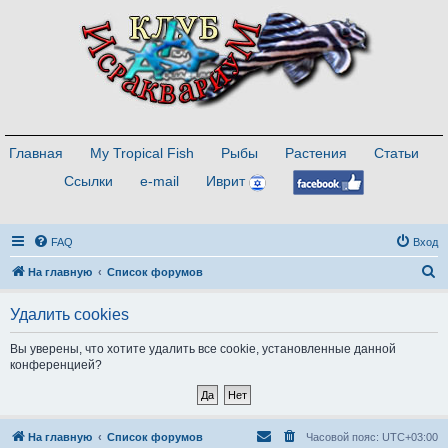
Главная
My Tropical Fish
Рыбы
Растения
Статьи
Ссылки
e-mail
Иврит
FAQ
Вход
П
На главную
Список форумов
о
Удалить cookies
и
с
Вы уверены, что хотите удалить все cookie, установленные данной
конференцией?
к
На главную
Список форумов
Часовой пояс:
UTC+03:00