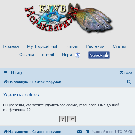
Главная
My Tropical Fish
Рыбы
Растения
Статьи
Ссылки
e-mail
Иврит
FAQ
Вход
П
На главную
Список форумов
о
Удалить cookies
и
с
Вы уверены, что хотите удалить все cookie, установленные данной
конференцией?
к
На главную
Список форумов
Часовой пояс:
UTC+03:00