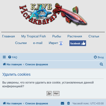
Главная
My Tropical Fish
Рыбы
Растения
Статьи
Ссылки
e-mail
Иврит
FAQ
Вход
П
На главную
Список форумов
о
Удалить cookies
и
с
Вы уверены, что хотите удалить все cookie, установленные данной
конференцией?
к
На главную
Список форумов
Часовой пояс:
UTC+03:00