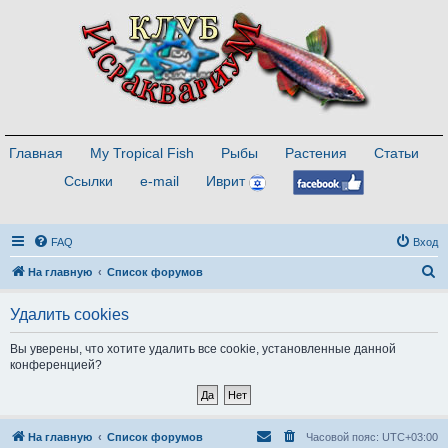
Главная
My Tropical Fish
Рыбы
Растения
Статьи
Ссылки
e-mail
Иврит
FAQ
Вход
П
На главную
Список форумов
о
Удалить cookies
и
с
Вы уверены, что хотите удалить все cookie, установленные данной
конференцией?
к
На главную
Список форумов
Часовой пояс:
UTC+03:00