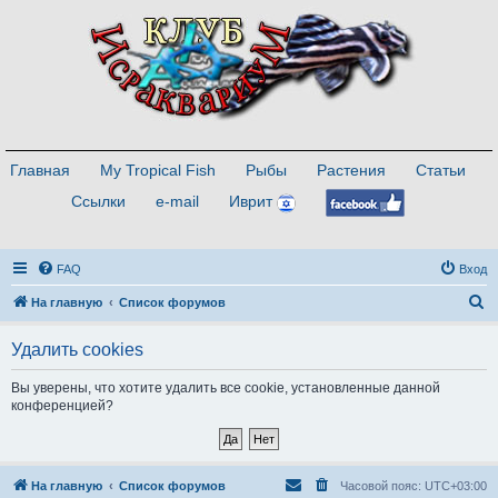
Главная
My Tropical Fish
Рыбы
Растения
Статьи
Ссылки
e-mail
Иврит
FAQ
Вход
П
На главную
Список форумов
о
Удалить cookies
и
с
Вы уверены, что хотите удалить все cookie, установленные данной
конференцией?
к
На главную
Список форумов
Часовой пояс:
UTC+03:00