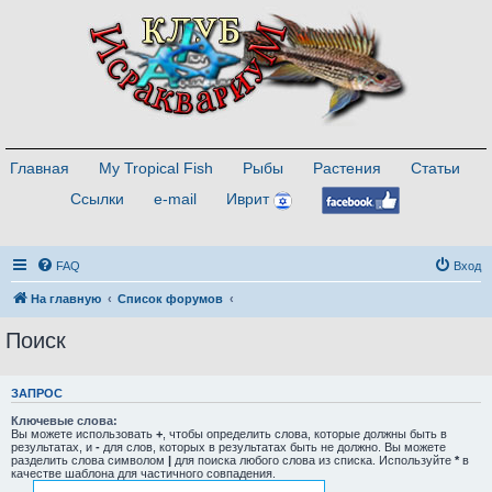
Главная
My Tropical Fish
Рыбы
Растения
Статьи
Ссылки
e-mail
Иврит
FAQ
Вход
На главную
Список форумов
Поиск
ЗАПРОС
Ключевые слова:
Вы можете использовать
+
, чтобы определить слова, которые должны быть в
результатах, и
-
для слов, которых в результатах быть не должно. Вы можете
разделить слова символом
|
для поиска любого слова из списка. Используйте
*
в
качестве шаблона для частичного совпадения.