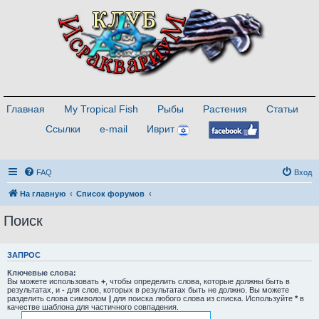
Главная
My Tropical Fish
Рыбы
Растения
Статьи
Ссылки
e-mail
Иврит
FAQ
Вход
На главную
Список форумов
Поиск
ЗАПРОС
Ключевые слова:
Вы можете использовать
+
, чтобы определить слова, которые должны быть в
результатах, и
-
для слов, которых в результатах быть не должно. Вы можете
разделить слова символом
|
для поиска любого слова из списка. Используйте
*
в
качестве шаблона для частичного совпадения.