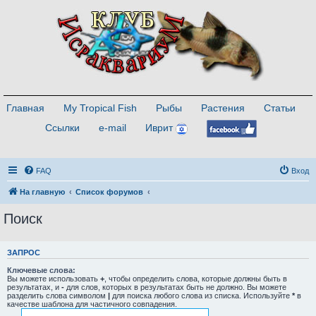
Главная
My Tropical Fish
Рыбы
Растения
Статьи
Ссылки
e-mail
Иврит
FAQ
Вход
На главную
Список форумов
Поиск
ЗАПРОС
Ключевые слова:
Вы можете использовать
+
, чтобы определить слова, которые должны быть в
результатах, и
-
для слов, которых в результатах быть не должно. Вы можете
разделить слова символом
|
для поиска любого слова из списка. Используйте
*
в
качестве шаблона для частичного совпадения.