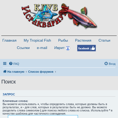
Главная
My Tropical Fish
Рыбы
Растения
Статьи
Ссылки
e-mail
Иврит
FAQ
Вход
На главную
Список форумов
Поиск
ЗАПРОС
Ключевые слова:
Вы можете использовать
+
, чтобы определить слова, которые должны быть в
результатах, и
-
для слов, которых в результатах быть не должно. Вы можете
разделить слова символом
|
для поиска любого слова из списка. Используйте
*
в
качестве шаблона для частичного совпадения.