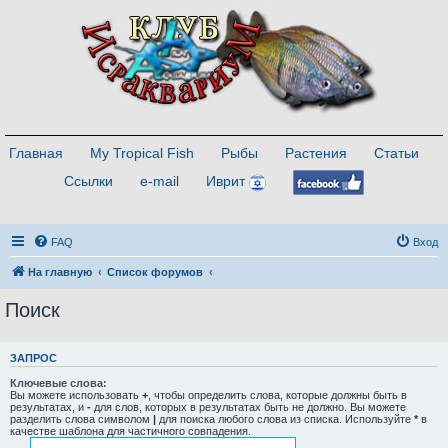
Главная
My Tropical Fish
Рыбы
Растения
Статьи
Ссылки
e-mail
Иврит
FAQ
Вход
На главную
Список форумов
Поиск
ЗАПРОС
Ключевые слова:
Вы можете использовать
+
, чтобы определить слова, которые должны быть в
результатах, и
-
для слов, которых в результатах быть не должно. Вы можете
разделить слова символом
|
для поиска любого слова из списка. Используйте
*
в
качестве шаблона для частичного совпадения.