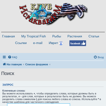
Главная
My Tropical Fish
Рыбы
Растения
Статьи
Ссылки
e-mail
Иврит
FAQ
Вход
На главную
Список форумов
Поиск
ЗАПРОС
Ключевые слова:
Вы можете использовать
+
, чтобы определить слова, которые должны быть в
результатах, и
-
для слов, которых в результатах быть не должно. Вы можете
разделить слова символом
|
для поиска любого слова из списка. Используйте
*
в
качестве шаблона для частичного совпадения.