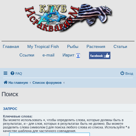
Главная
My Tropical Fish
Рыбы
Растения
Статьи
Ссылки
e-mail
Иврит
FAQ
Вход
На главную
Список форумов
Поиск
ЗАПРОС
Ключевые слова:
Вы можете использовать
+
, чтобы определить слова, которые должны быть в
результатах, и
-
для слов, которых в результатах быть не должно. Вы можете
разделить слова символом
|
для поиска любого слова из списка. Используйте
*
в
качестве шаблона для частичного совпадения.