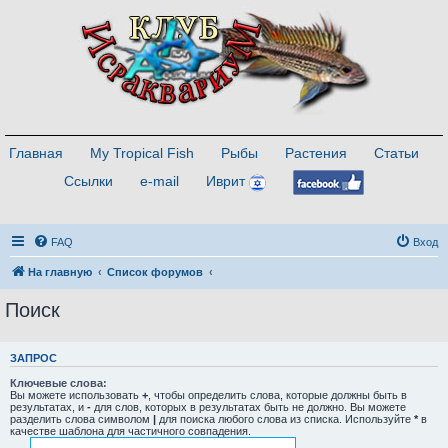
Главная
My Tropical Fish
Рыбы
Растения
Статьи
Ссылки
e-mail
Иврит
FAQ
Вход
На главную
Список форумов
Поиск
ЗАПРОС
Ключевые слова:
Вы можете использовать
+
, чтобы определить слова, которые должны быть в
результатах, и
-
для слов, которых в результатах быть не должно. Вы можете
разделить слова символом
|
для поиска любого слова из списка. Используйте
*
в
качестве шаблона для частичного совпадения.