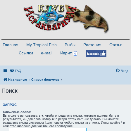
Главная
My Tropical Fish
Рыбы
Растения
Статьи
Ссылки
e-mail
Иврит
FAQ
Вход
На главную
Список форумов
Поиск
ЗАПРОС
Ключевые слова:
Вы можете использовать
+
, чтобы определить слова, которые должны быть в
результатах, и
-
для слов, которых в результатах быть не должно. Вы можете
разделить слова символом
|
для поиска любого слова из списка. Используйте
*
в
качестве шаблона для частичного совпадения.