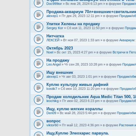
Doc999tor
» Вс янв 28, 2024 6:13 pm » в форуме
Продам/
Продажа-аквариум 70л+внешник+светильни
alexep1
» Пт дек 29, 2023 12:11 pm » в форуме
Продам/о
Улитки Хелены на продажу
Sergey Kor
» Сб ноя 11, 2023 11:50 pm » в форуме
Продам
Нитчатка
ЛЕКСЕЙ
» Вт ноя 07, 2023 1:33 am » в форуме
Аквариум:
Октябрь 2023
Noel
» Вс окт 15, 2023 4:27 pm » в форуме
Встречи в Пет
На продажу
Leo Angel
» Чт сен 28, 2023 10:28 pm » в форуме
Продам/
Ищу внешник
alexep1
» Чт авг 03, 2023 1:01 pm » в форуме
Продам/обм
Куплю культуру живых дафний
kostik7
» Сб июн 10, 2023 11:20 pm » в форуме
Продам/о
Продам холодильник Aqua Medic Titan 500, 1
leochikg
» Пт июн 02, 2023 6:23 pm » в форуме
Продам/о
Ищу, куплю мягкие кораллы
Den09
» Вс май 28, 2023 5:44 pm » в форуме
Продам/обм
вопрос
viktor60
» Пт май 12, 2023 4:36 pm » в форуме
Растения 
Ищу,Куплю Элеохарис парвула.