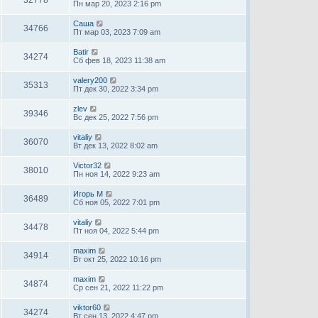
Пн мар 20, 2023 2:16 pm
Саша
34766
Пт мар 03, 2023 7:09 am
Batir
34274
Сб фев 18, 2023 11:38 am
valery200
35313
Пт дек 30, 2022 3:34 pm
zlev
39346
Вс дек 25, 2022 7:56 pm
vitaliy
36070
Вт дек 13, 2022 8:02 am
Victor32
38010
Пн ноя 14, 2022 9:23 am
Игорь М
36489
Сб ноя 05, 2022 7:01 pm
vitaliy
34478
Пт ноя 04, 2022 5:44 pm
maxim
34914
Вт окт 25, 2022 10:16 pm
maxim
34874
Ср сен 21, 2022 11:22 pm
viktor60
34274
Вт сен 13, 2022 4:47 pm