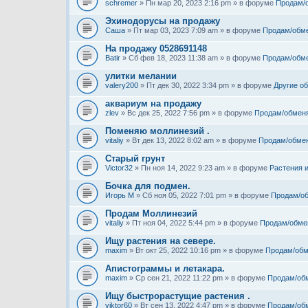
schremer
» Пн мар 20, 2023 2:16 pm » в форуме
Продам/
Эхинодорусы на продажу
Саша
» Пт мар 03, 2023 7:09 am » в форуме
Продам/обм
На продажу 0528691148
Batir
» Сб фев 18, 2023 11:38 am » в форуме
Продам/обм
улитки мелании
valery200
» Пт дек 30, 2022 3:34 pm » в форуме
Другие о
аквариум на продажу
zlev
» Вс дек 25, 2022 7:56 pm » в форуме
Продам/обмен
Поменяю моллинезий .
vitaliy
» Вт дек 13, 2022 8:02 am » в форуме
Продам/обме
Старый грунт
Victor32
» Пн ноя 14, 2022 9:23 am » в форуме
Растения 
Бочка для подмен.
Игорь М
» Сб ноя 05, 2022 7:01 pm » в форуме
Продам/о
Продам Моллинезий
vitaliy
» Пт ноя 04, 2022 5:44 pm » в форуме
Продам/обме
Ищу растения на севере.
maxim
» Вт окт 25, 2022 10:16 pm » в форуме
Продам/обм
Апистограммы и летакара.
maxim
» Ср сен 21, 2022 11:22 pm » в форуме
Продам/об
Ищу быстрорастущие растения .
viktor60
» Вт сен 13, 2022 4:47 pm » в форуме
Продам/об