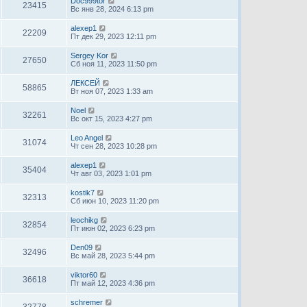
Doc999tor
23415
Вс янв 28, 2024 6:13 pm
alexep1
22209
Пт дек 29, 2023 12:11 pm
Sergey Kor
27650
Сб ноя 11, 2023 11:50 pm
ЛЕКСЕЙ
58865
Вт ноя 07, 2023 1:33 am
Noel
32261
Вс окт 15, 2023 4:27 pm
Leo Angel
31074
Чт сен 28, 2023 10:28 pm
alexep1
35404
Чт авг 03, 2023 1:01 pm
kostik7
32313
Сб июн 10, 2023 11:20 pm
leochikg
32854
Пт июн 02, 2023 6:23 pm
Den09
32496
Вс май 28, 2023 5:44 pm
viktor60
36618
Пт май 12, 2023 4:36 pm
schremer
32778