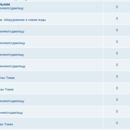
льник
0
еняю/отдам/ищу
0
м: оборудование и химия воды
0
еняю/отдам/ищу
0
меняю/отдам/ищу
0
еняю/отдам/ищу
0
меняю/отдам/ищу
0
тах-Тикве
0
тах-Тикве
0
еняю/отдам/ищу
0
няю/отдам/ищу
0
ах-Тикве