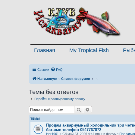
Главная
My Tropical Fish
Рыб
Ссылки
FAQ
На главную
Список форумов
Темы без ответов
Перейти к расширенному поиску
Поиск
Расширенный поиск
ТЕМЫ
Продам аквариумный холодильник три четве
бат-яме телефон 0547767872
igor1961
» Сб май 23, 2026 4:44 pm » в форуме
Продам/о