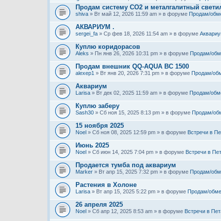
Продам систему СО2 и металгалитный свети
shiva
» Вт май 12, 2026 11:59 am » в форуме
Продам/обм
АКВАРИУМ .
sergei_fa
» Ср фев 18, 2026 11:54 am » в форуме
Аквариу
Куплю коридорасов
Aleks
» Пн янв 26, 2026 10:31 pm » в форуме
Продам/обм
Продам внешник QQ-AQUA BC 1500
alexep1
» Вт янв 20, 2026 7:31 pm » в форуме
Продам/об
Аквариум
Larisa
» Вт дек 02, 2025 11:59 am » в форуме
Продам/обм
Куплю заберу
Sash30
» Сб ноя 15, 2025 8:13 pm » в форуме
Продам/об
15 ноября 2025
Noel
» Сб ноя 08, 2025 12:59 pm » в форуме
Встречи в Пе
Июнь 2025
Noel
» Сб июн 14, 2025 7:04 pm » в форуме
Встречи в Пе
Продается тумба под аквариум
Marker
» Вт апр 15, 2025 7:32 pm » в форуме
Продам/обм
Растения в Холоне
Larisa
» Вт апр 15, 2025 5:22 pm » в форуме
Продам/обме
26 апреля 2025
Noel
» Сб апр 12, 2025 8:53 am » в форуме
Встречи в Пет