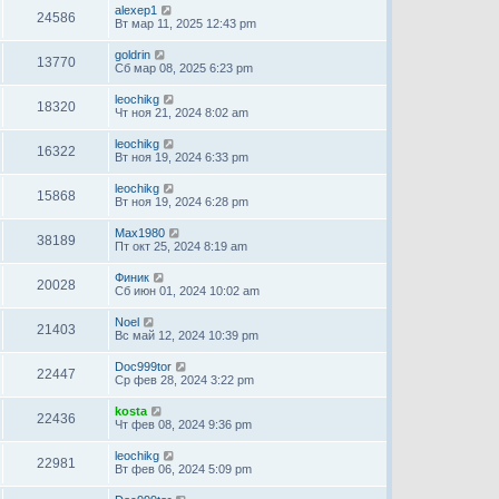
alexep1
24586
Вт мар 11, 2025 12:43 pm
goldrin
13770
Сб мар 08, 2025 6:23 pm
leochikg
18320
Чт ноя 21, 2024 8:02 am
leochikg
16322
Вт ноя 19, 2024 6:33 pm
leochikg
15868
Вт ноя 19, 2024 6:28 pm
Max1980
38189
Пт окт 25, 2024 8:19 am
Финик
20028
Сб июн 01, 2024 10:02 am
Noel
21403
Вс май 12, 2024 10:39 pm
Doc999tor
22447
Ср фев 28, 2024 3:22 pm
kosta
22436
Чт фев 08, 2024 9:36 pm
leochikg
22981
Вт фев 06, 2024 5:09 pm