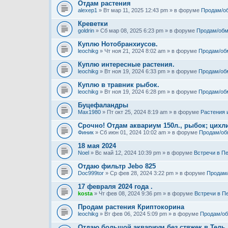
Отдам растения
alexep1
» Вт мар 11, 2025 12:43 pm » в форуме
Продам/о
Креветки
goldrin
» Сб мар 08, 2025 6:23 pm » в форуме
Продам/обм
Куплю Нотобранхиусов.
leochikg
» Чт ноя 21, 2024 8:02 am » в форуме
Продам/об
Куплю интересные растения.
leochikg
» Вт ноя 19, 2024 6:33 pm » в форуме
Продам/об
Куплю в травник рыбок.
leochikg
» Вт ноя 19, 2024 6:28 pm » в форуме
Продам/об
Буцефаландры
Max1980
» Пт окт 25, 2024 8:19 am » в форуме
Растения 
Срочно! Отдам аквариум 150л., рыбок; цихли
Финик
» Сб июн 01, 2024 10:02 am » в форуме
Продам/об
18 мая 2024
Noel
» Вс май 12, 2024 10:39 pm » в форуме
Встречи в П
Отдаю фильтр Jebo 825
Doc999tor
» Ср фев 28, 2024 3:22 pm » в форуме
Продам
17 февраля 2024 года .
kosta
» Чт фев 08, 2024 9:36 pm » в форуме
Встречи в П
Продам растения Криптокорина
leochikg
» Вт фев 06, 2024 5:09 pm » в форуме
Продам/о
Отдаю большой аквариум без стяжек в Тель