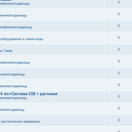
0
обменяю/отдам/ищу
к
0
бменяю/отдам/ищу
0
/обменяю/отдам/ищу
0
 оборудование и химия воды
0
ах-Тикве
0
обменяю/отдам/ищу
0
еняю/отдам/ищу
0
бменяю/отдам/ищу
/4 л\с+Система С02 + растения
0
бменяю/отдам/ищу
0
еняю/отдам/ищу
0
и растительные аквариумы
0