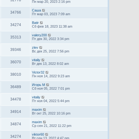
Пн мар 20, 2023 2:16 pm
Саша
34766
Пт мар 03, 2023 7:09 am
Batir
34274
Сб фев 18, 2023 11:38 am
valery200
35313
Пт дек 30, 2022 3:34 pm
zlev
39346
Вс дек 25, 2022 7:56 pm
vitaliy
36070
Вт дек 13, 2022 8:02 am
Victor32
38010
Пн ноя 14, 2022 9:23 am
Игорь М
36489
Сб ноя 05, 2022 7:01 pm
vitaliy
34478
Пт ноя 04, 2022 5:44 pm
maxim
34914
Вт окт 25, 2022 10:16 pm
maxim
34874
Ср сен 21, 2022 11:22 pm
viktor60
34274
Вт сен 13, 2022 4:47 pm