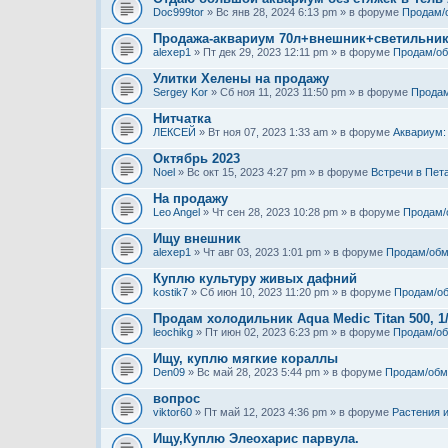
Doc999tor
» Вс янв 28, 2024 6:13 pm » в форуме
Продам/
Продажа-аквариум 70л+внешник+светильни
alexep1
» Пт дек 29, 2023 12:11 pm » в форуме
Продам/о
Улитки Хелены на продажу
Sergey Kor
» Сб ноя 11, 2023 11:50 pm » в форуме
Продам
Нитчатка
ЛЕКСЕЙ
» Вт ноя 07, 2023 1:33 am » в форуме
Аквариум:
Октябрь 2023
Noel
» Вс окт 15, 2023 4:27 pm » в форуме
Встречи в Пет
На продажу
Leo Angel
» Чт сен 28, 2023 10:28 pm » в форуме
Продам/
Ищу внешник
alexep1
» Чт авг 03, 2023 1:01 pm » в форуме
Продам/обм
Куплю культуру живых дафний
kostik7
» Сб июн 10, 2023 11:20 pm » в форуме
Продам/о
Продам холодильник Aqua Medic Titan 500, 1
leochikg
» Пт июн 02, 2023 6:23 pm » в форуме
Продам/о
Ищу, куплю мягкие кораллы
Den09
» Вс май 28, 2023 5:44 pm » в форуме
Продам/обм
вопрос
viktor60
» Пт май 12, 2023 4:36 pm » в форуме
Растения 
Ищу,Куплю Элеохарис парвула.