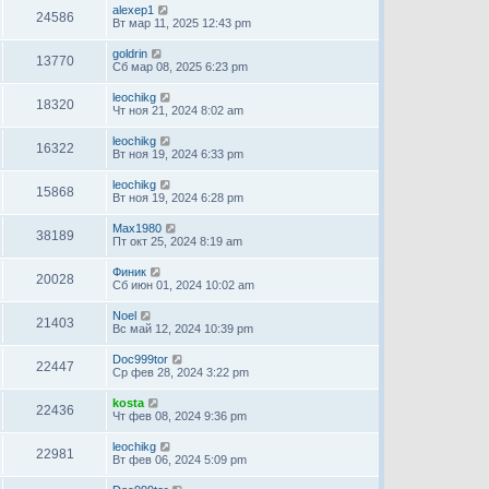
alexep1
24586
Вт мар 11, 2025 12:43 pm
goldrin
13770
Сб мар 08, 2025 6:23 pm
leochikg
18320
Чт ноя 21, 2024 8:02 am
leochikg
16322
Вт ноя 19, 2024 6:33 pm
leochikg
15868
Вт ноя 19, 2024 6:28 pm
Max1980
38189
Пт окт 25, 2024 8:19 am
Финик
20028
Сб июн 01, 2024 10:02 am
Noel
21403
Вс май 12, 2024 10:39 pm
Doc999tor
22447
Ср фев 28, 2024 3:22 pm
kosta
22436
Чт фев 08, 2024 9:36 pm
leochikg
22981
Вт фев 06, 2024 5:09 pm