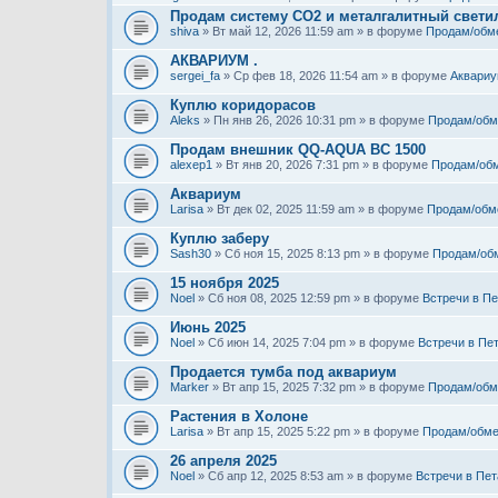
Продам систему СО2 и металгалитный свети
shiva
» Вт май 12, 2026 11:59 am » в форуме
Продам/обм
АКВАРИУМ .
sergei_fa
» Ср фев 18, 2026 11:54 am » в форуме
Аквариу
Куплю коридорасов
Aleks
» Пн янв 26, 2026 10:31 pm » в форуме
Продам/обм
Продам внешник QQ-AQUA BC 1500
alexep1
» Вт янв 20, 2026 7:31 pm » в форуме
Продам/об
Аквариум
Larisa
» Вт дек 02, 2025 11:59 am » в форуме
Продам/обм
Куплю заберу
Sash30
» Сб ноя 15, 2025 8:13 pm » в форуме
Продам/об
15 ноября 2025
Noel
» Сб ноя 08, 2025 12:59 pm » в форуме
Встречи в Пе
Июнь 2025
Noel
» Сб июн 14, 2025 7:04 pm » в форуме
Встречи в Пе
Продается тумба под аквариум
Marker
» Вт апр 15, 2025 7:32 pm » в форуме
Продам/обм
Растения в Холоне
Larisa
» Вт апр 15, 2025 5:22 pm » в форуме
Продам/обме
26 апреля 2025
Noel
» Сб апр 12, 2025 8:53 am » в форуме
Встречи в Пет