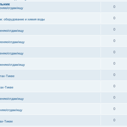
льник
0
еняю/отдам/ищу
0
м: оборудование и химия воды
0
еняю/отдам/ищу
0
меняю/отдам/ищу
0
еняю/отдам/ищу
0
меняю/отдам/ищу
0
тах-Тикве
0
тах-Тикве
0
еняю/отдам/ищу
0
няю/отдам/ищу
0
ах-Тикве