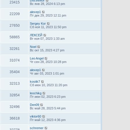
Doc999tor
23415
Вс янв 28, 2024 6:13 pm
alexep1
22209
Пт дек 29, 2023 12:11 pm
Sergey Kor
27650
Сб ноя 11, 2023 11:50 pm
ЛЕКСЕЙ
58865
Вт ноя 07, 2023 1:33 am
Noel
32261
Вс окт 15, 2023 4:27 pm
Leo Angel
31074
Чт сен 28, 2023 10:28 pm
alexep1
35404
Чт авг 03, 2023 1:01 pm
kostik7
32313
Сб июн 10, 2023 11:20 pm
leochikg
32854
Пт июн 02, 2023 6:23 pm
Den09
32496
Вс май 28, 2023 5:44 pm
viktor60
36618
Пт май 12, 2023 4:36 pm
schremer
32778