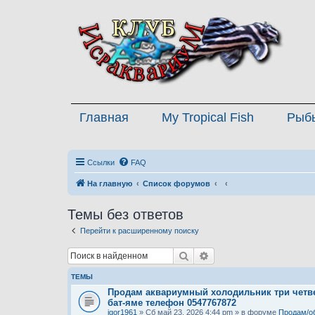
Главная
My Tropical Fish
Рыб
Ссылки
FAQ
На главную
Список форумов
Темы без ответов
Перейти к расширенному поиску
Поиск
Расширенный поиск
ТЕМЫ
Продам аквариумный холодильник три четве
бат-яме телефон 0547767872
igor1961
» Сб май 23, 2026 4:44 pm » в форуме
Продам/о