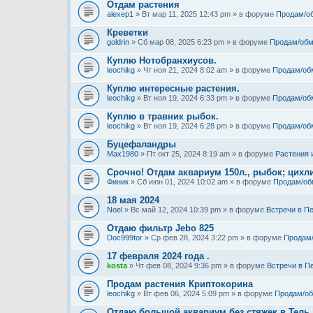
Отдам растения
alexep1
» Вт мар 11, 2025 12:43 pm » в форуме
Продам/о
Креветки
goldrin
» Сб мар 08, 2025 6:23 pm » в форуме
Продам/обм
Куплю Нотобранхиусов.
leochikg
» Чт ноя 21, 2024 8:02 am » в форуме
Продам/об
Куплю интересные растения.
leochikg
» Вт ноя 19, 2024 6:33 pm » в форуме
Продам/об
Куплю в травник рыбок.
leochikg
» Вт ноя 19, 2024 6:28 pm » в форуме
Продам/об
Буцефаландры
Max1980
» Пт окт 25, 2024 8:19 am » в форуме
Растения 
Срочно! Отдам аквариум 150л., рыбок; цихли
Финик
» Сб июн 01, 2024 10:02 am » в форуме
Продам/об
18 мая 2024
Noel
» Вс май 12, 2024 10:39 pm » в форуме
Встречи в П
Отдаю фильтр Jebo 825
Doc999tor
» Ср фев 28, 2024 3:22 pm » в форуме
Продам
17 февраля 2024 года .
kosta
» Чт фев 08, 2024 9:36 pm » в форуме
Встречи в П
Продам растения Криптокорина
leochikg
» Вт фев 06, 2024 5:09 pm » в форуме
Продам/о
Отдаю большой аквариум без стяжек в Тель