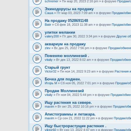
schremer
» Пн мар 20, 2023 2:16 pm » в форуме
Продам/
Эхинодорусы на продажу
Саша
» Пт мар 03, 2023 7:09 am » в форуме
Продам/обм
На продажу 0528691148
Batir
» Сб фев 18, 2023 11:38 am » в форуме
Продам/обм
улитки мелании
valery200
» Пт дек 30, 2022 3:34 pm » в форуме
Другие о
аквариум на продажу
zlev
» Вс дек 25, 2022 7:56 pm » в форуме
Продам/обмен
Поменяю моллинезий .
vitaliy
» Вт дек 13, 2022 8:02 am » в форуме
Продам/обме
Старый грунт
Victor32
» Пн ноя 14, 2022 9:23 am » в форуме
Растения 
Бочка для подмен.
Игорь М
» Сб ноя 05, 2022 7:01 pm » в форуме
Продам/о
Продам Моллинезий
vitaliy
» Пт ноя 04, 2022 5:44 pm » в форуме
Продам/обме
Ищу растения на севере.
maxim
» Вт окт 25, 2022 10:16 pm » в форуме
Продам/обм
Апистограммы и летакара.
maxim
» Ср сен 21, 2022 11:22 pm » в форуме
Продам/об
Ищу быстрорастущие растения .
viktor60
» Вт сен 13, 2022 4:47 pm » в форуме
Продам/об