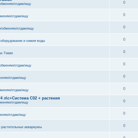
0
обменяю/отдам/ищу
к
0
бменяю/отдам/ищу
0
/обменяю/отдам/ищу
0
 оборудование и химия воды
0
ах-Тикве
0
обменяю/отдам/ищу
0
еняю/отдам/ищу
0
бменяю/отдам/ищу
/4 л\с+Система С02 + растения
0
бменяю/отдам/ищу
0
еняю/отдам/ищу
0
и растительные аквариумы
0