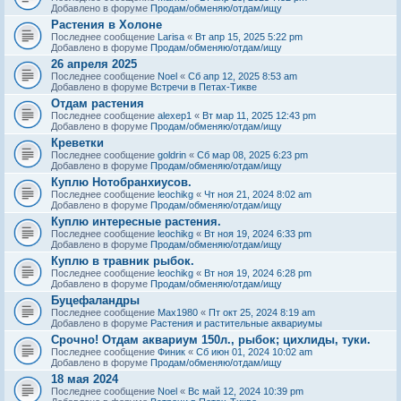
Добавлено в форуме
Продам/обменяю/отдам/ищу
Растения в Холоне
Последнее сообщение
Larisa
«
Вт апр 15, 2025 5:22 pm
Добавлено в форуме
Продам/обменяю/отдам/ищу
26 апреля 2025
Последнее сообщение
Noel
«
Сб апр 12, 2025 8:53 am
Добавлено в форуме
Встречи в Петах-Тикве
Отдам растения
Последнее сообщение
alexep1
«
Вт мар 11, 2025 12:43 pm
Добавлено в форуме
Продам/обменяю/отдам/ищу
Креветки
Последнее сообщение
goldrin
«
Сб мар 08, 2025 6:23 pm
Добавлено в форуме
Продам/обменяю/отдам/ищу
Куплю Нотобранхиусов.
Последнее сообщение
leochikg
«
Чт ноя 21, 2024 8:02 am
Добавлено в форуме
Продам/обменяю/отдам/ищу
Куплю интересные растения.
Последнее сообщение
leochikg
«
Вт ноя 19, 2024 6:33 pm
Добавлено в форуме
Продам/обменяю/отдам/ищу
Куплю в травник рыбок.
Последнее сообщение
leochikg
«
Вт ноя 19, 2024 6:28 pm
Добавлено в форуме
Продам/обменяю/отдам/ищу
Буцефаландры
Последнее сообщение
Max1980
«
Пт окт 25, 2024 8:19 am
Добавлено в форуме
Растения и растительные аквариумы
Срочно! Отдам аквариум 150л., рыбок; цихлиды, туки.
Последнее сообщение
Финик
«
Сб июн 01, 2024 10:02 am
Добавлено в форуме
Продам/обменяю/отдам/ищу
18 мая 2024
Последнее сообщение
Noel
«
Вс май 12, 2024 10:39 pm