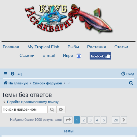
Главная
My Tropical Fish
Рыбы
Растения
Статьи
Ссылки
e-mail
Иврит
FAQ
Вход
П
На главную
Список форумов
о
Темы без ответов
и
Перейти к расширенному поиску
с
Поиск
Расширенный поиск
к
Страница
1
из
20
1
2
3
4
5
20
След
Найдено более 1000 результатов
…
Темы