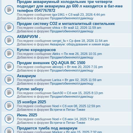
Продам аквариумный холодильник три четверти
подходит для аквариума до 600 л находится в бат-яме
телефон 0547767872
Последнее сообщение
igor1961
«
Сб май 23, 2026 4:44 pm
Добавлено в форуме
Продам/обменяю/отдам/ищу
Продам систему СО2 и металгалитный светильник
Последнее сообщение
shiva
«
Вт май 12, 2026 11:59 am
Добавлено в форуме
Продам/обменяю/отдам/ищу
АКВАРИУМ .
Последнее сообщение
sergei_fa
«
Ср фев 18, 2026 11:54 am
Добавлено в форуме
Аквариум: оборудование и химия воды
Куплю коридорасов
Последнее сообщение
Aleks
«
Пн янв 26, 2026 10:31 pm
Добавлено в форуме
Продам/обменяю/отдам/ищу
Продам внешник QQ-AQUA BC 1500
Последнее сообщение
alexep1
«
Вт янв 20, 2026 7:31 pm
Добавлено в форуме
Продам/обменяю/отдам/ищу
Аквариум
Последнее сообщение
Larisa
«
Вт дек 02, 2025 11:59 am
Добавлено в форуме
Продам/обменяю/отдам/ищу
Куплю заберу
Последнее сообщение
Sash30
«
Сб ноя 15, 2025 8:13 pm
Добавлено в форуме
Продам/обменяю/отдам/ищу
15 ноября 2025
Последнее сообщение
Noel
«
Сб ноя 08, 2025 12:59 pm
Добавлено в форуме
Встречи в Петах-Тикве
Июнь 2025
Последнее сообщение
Noel
«
Сб июн 14, 2025 7:04 pm
Добавлено в форуме
Встречи в Петах-Тикве
Продается тумба под аквариум
Последнее сообщение
Marker
«
Вт апр 15, 2025 7:32 pm