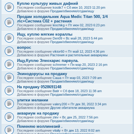
Куплю культуру живых дафний
Последнее сообщение
kostik7
«
Сб июн 10, 2023 11:20 pm
Добавлено в форуме
Продам/обменяю/отдам/ищу
Продам холодильник Aqua Medic Titan 500, 1/4
л\с+Система С02 + растения
Последнее сообщение
leochikg
«
Пт июн 02, 2023 6:23 pm
Добавлено в форуме
Продам/обменяю/отдам/ищу
Ищу, куплю мягкие кораллы
Последнее сообщение
Den09
«
Вс май 28, 2023 5:44 pm
Добавлено в форуме
Продам/обменяю/отдам/ищу
вопрос
Последнее сообщение
viktor60
«
Пт май 12, 2023 4:36 pm
Добавлено в форуме
Растения и растительные аквариумы
Ищу,Куплю Элеохарис парвула.
Последнее сообщение
schremer
«
Пн мар 20, 2023 2:16 pm
Добавлено в форуме
Продам/обменяю/отдам/ищу
Эхинодорусы на продажу
Последнее сообщение
Саша
«
Пт мар 03, 2023 7:09 am
Добавлено в форуме
Продам/обменяю/отдам/ищу
На продажу 0528691148
Последнее сообщение
Batir
«
Сб фев 18, 2023 11:38 am
Добавлено в форуме
Продам/обменяю/отдам/ищу
улитки мелании
Последнее сообщение
valery200
«
Пт дек 30, 2022 3:34 pm
Добавлено в форуме
Другие обитатели аквариума
аквариум на продажу
Последнее сообщение
zlev
«
Вс дек 25, 2022 7:56 pm
Добавлено в форуме
Продам/обменяю/отдам/ищу
Поменяю моллинезий .
Последнее сообщение
vitaliy
«
Вт дек 13, 2022 8:02 am
Добавлено в форуме
Продам/обменяю/отдам/ищу