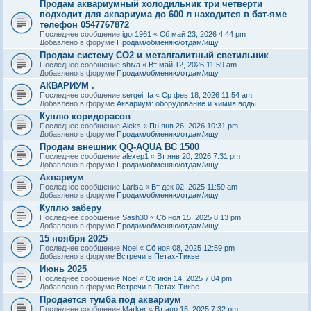
Продам аквариумный холодильник три четверти
подходит для аквариума до 600 л находится в бат-яме
телефон 0547767872
Последнее сообщение
igor1961
«
Сб май 23, 2026 4:44 pm
Добавлено в форуме
Продам/обменяю/отдам/ищу
Продам систему СО2 и металгалитный светильник
Последнее сообщение
shiva
«
Вт май 12, 2026 11:59 am
Добавлено в форуме
Продам/обменяю/отдам/ищу
АКВАРИУМ .
Последнее сообщение
sergei_fa
«
Ср фев 18, 2026 11:54 am
Добавлено в форуме
Аквариум: оборудование и химия воды
Куплю коридорасов
Последнее сообщение
Aleks
«
Пн янв 26, 2026 10:31 pm
Добавлено в форуме
Продам/обменяю/отдам/ищу
Продам внешник QQ-AQUA BC 1500
Последнее сообщение
alexep1
«
Вт янв 20, 2026 7:31 pm
Добавлено в форуме
Продам/обменяю/отдам/ищу
Аквариум
Последнее сообщение
Larisa
«
Вт дек 02, 2025 11:59 am
Добавлено в форуме
Продам/обменяю/отдам/ищу
Куплю заберу
Последнее сообщение
Sash30
«
Сб ноя 15, 2025 8:13 pm
Добавлено в форуме
Продам/обменяю/отдам/ищу
15 ноября 2025
Последнее сообщение
Noel
«
Сб ноя 08, 2025 12:59 pm
Добавлено в форуме
Встречи в Петах-Тикве
Июнь 2025
Последнее сообщение
Noel
«
Сб июн 14, 2025 7:04 pm
Добавлено в форуме
Встречи в Петах-Тикве
Продается тумба под аквариум
Последнее сообщение
Marker
«
Вт апр 15, 2025 7:32 pm