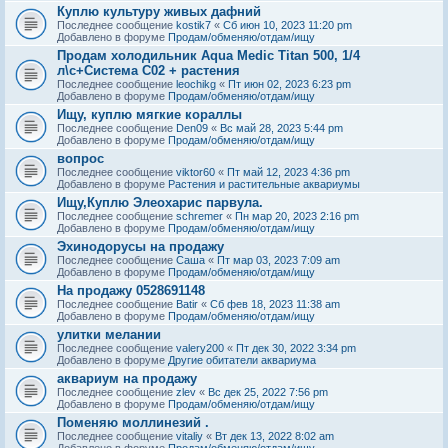
Куплю культуру живых дафний
Последнее сообщение
kostik7
«
Сб июн 10, 2023 11:20 pm
Добавлено в форуме
Продам/обменяю/отдам/ищу
Продам холодильник Aqua Medic Titan 500, 1/4
л\с+Система С02 + растения
Последнее сообщение
leochikg
«
Пт июн 02, 2023 6:23 pm
Добавлено в форуме
Продам/обменяю/отдам/ищу
Ищу, куплю мягкие кораллы
Последнее сообщение
Den09
«
Вс май 28, 2023 5:44 pm
Добавлено в форуме
Продам/обменяю/отдам/ищу
вопрос
Последнее сообщение
viktor60
«
Пт май 12, 2023 4:36 pm
Добавлено в форуме
Растения и растительные аквариумы
Ищу,Куплю Элеохарис парвула.
Последнее сообщение
schremer
«
Пн мар 20, 2023 2:16 pm
Добавлено в форуме
Продам/обменяю/отдам/ищу
Эхинодорусы на продажу
Последнее сообщение
Саша
«
Пт мар 03, 2023 7:09 am
Добавлено в форуме
Продам/обменяю/отдам/ищу
На продажу 0528691148
Последнее сообщение
Batir
«
Сб фев 18, 2023 11:38 am
Добавлено в форуме
Продам/обменяю/отдам/ищу
улитки мелании
Последнее сообщение
valery200
«
Пт дек 30, 2022 3:34 pm
Добавлено в форуме
Другие обитатели аквариума
аквариум на продажу
Последнее сообщение
zlev
«
Вс дек 25, 2022 7:56 pm
Добавлено в форуме
Продам/обменяю/отдам/ищу
Поменяю моллинезий .
Последнее сообщение
vitaliy
«
Вт дек 13, 2022 8:02 am
Добавлено в форуме
Продам/обменяю/отдам/ищу