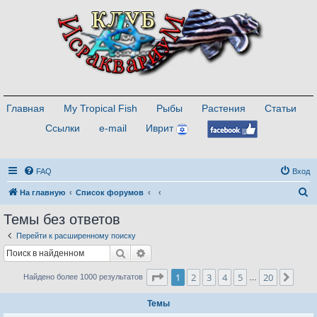
Главная
My Tropical Fish
Рыбы
Растения
Статьи
Ссылки
e-mail
Иврит
FAQ
Вход
П
На главную
Список форумов
о
Темы без ответов
и
Перейти к расширенному поиску
с
Поиск
Расширенный поиск
к
Страница
1
из
20
1
2
3
4
5
20
След
Найдено более 1000 результатов
…
Темы