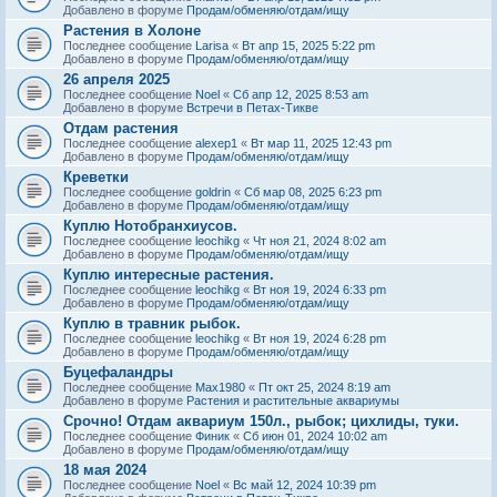
Добавлено в форуме
Продам/обменяю/отдам/ищу
Растения в Холоне
Последнее сообщение
Larisa
«
Вт апр 15, 2025 5:22 pm
Добавлено в форуме
Продам/обменяю/отдам/ищу
26 апреля 2025
Последнее сообщение
Noel
«
Сб апр 12, 2025 8:53 am
Добавлено в форуме
Встречи в Петах-Тикве
Отдам растения
Последнее сообщение
alexep1
«
Вт мар 11, 2025 12:43 pm
Добавлено в форуме
Продам/обменяю/отдам/ищу
Креветки
Последнее сообщение
goldrin
«
Сб мар 08, 2025 6:23 pm
Добавлено в форуме
Продам/обменяю/отдам/ищу
Куплю Нотобранхиусов.
Последнее сообщение
leochikg
«
Чт ноя 21, 2024 8:02 am
Добавлено в форуме
Продам/обменяю/отдам/ищу
Куплю интересные растения.
Последнее сообщение
leochikg
«
Вт ноя 19, 2024 6:33 pm
Добавлено в форуме
Продам/обменяю/отдам/ищу
Куплю в травник рыбок.
Последнее сообщение
leochikg
«
Вт ноя 19, 2024 6:28 pm
Добавлено в форуме
Продам/обменяю/отдам/ищу
Буцефаландры
Последнее сообщение
Max1980
«
Пт окт 25, 2024 8:19 am
Добавлено в форуме
Растения и растительные аквариумы
Срочно! Отдам аквариум 150л., рыбок; цихлиды, туки.
Последнее сообщение
Финик
«
Сб июн 01, 2024 10:02 am
Добавлено в форуме
Продам/обменяю/отдам/ищу
18 мая 2024
Последнее сообщение
Noel
«
Вс май 12, 2024 10:39 pm