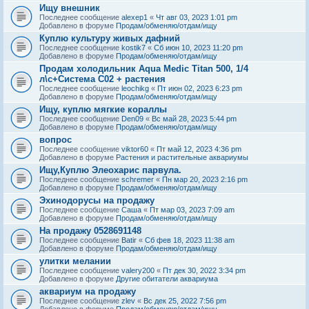
Ищу внешник
Последнее сообщение
alexep1
«
Чт авг 03, 2023 1:01 pm
Добавлено в форуме
Продам/обменяю/отдам/ищу
Куплю культуру живых дафний
Последнее сообщение
kostik7
«
Сб июн 10, 2023 11:20 pm
Добавлено в форуме
Продам/обменяю/отдам/ищу
Продам холодильник Aqua Medic Titan 500, 1/4
л\с+Система С02 + растения
Последнее сообщение
leochikg
«
Пт июн 02, 2023 6:23 pm
Добавлено в форуме
Продам/обменяю/отдам/ищу
Ищу, куплю мягкие кораллы
Последнее сообщение
Den09
«
Вс май 28, 2023 5:44 pm
Добавлено в форуме
Продам/обменяю/отдам/ищу
вопрос
Последнее сообщение
viktor60
«
Пт май 12, 2023 4:36 pm
Добавлено в форуме
Растения и растительные аквариумы
Ищу,Куплю Элеохарис парвула.
Последнее сообщение
schremer
«
Пн мар 20, 2023 2:16 pm
Добавлено в форуме
Продам/обменяю/отдам/ищу
Эхинодорусы на продажу
Последнее сообщение
Саша
«
Пт мар 03, 2023 7:09 am
Добавлено в форуме
Продам/обменяю/отдам/ищу
На продажу 0528691148
Последнее сообщение
Batir
«
Сб фев 18, 2023 11:38 am
Добавлено в форуме
Продам/обменяю/отдам/ищу
улитки мелании
Последнее сообщение
valery200
«
Пт дек 30, 2022 3:34 pm
Добавлено в форуме
Другие обитатели аквариума
аквариум на продажу
Последнее сообщение
zlev
«
Вс дек 25, 2022 7:56 pm
Добавлено в форуме
Продам/обменяю/отдам/ищу