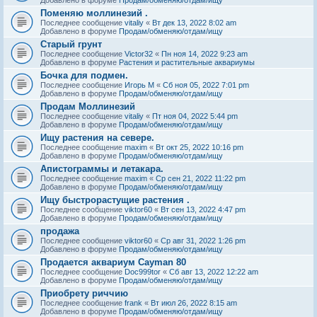
Поменяю моллинезий .
Последнее сообщение
vitaliy
«
Вт дек 13, 2022 8:02 am
Добавлено в форуме
Продам/обменяю/отдам/ищу
Старый грунт
Последнее сообщение
Victor32
«
Пн ноя 14, 2022 9:23 am
Добавлено в форуме
Растения и растительные аквариумы
Бочка для подмен.
Последнее сообщение
Игорь М
«
Сб ноя 05, 2022 7:01 pm
Добавлено в форуме
Продам/обменяю/отдам/ищу
Продам Моллинезий
Последнее сообщение
vitaliy
«
Пт ноя 04, 2022 5:44 pm
Добавлено в форуме
Продам/обменяю/отдам/ищу
Ищу растения на севере.
Последнее сообщение
maxim
«
Вт окт 25, 2022 10:16 pm
Добавлено в форуме
Продам/обменяю/отдам/ищу
Апистограммы и летакара.
Последнее сообщение
maxim
«
Ср сен 21, 2022 11:22 pm
Добавлено в форуме
Продам/обменяю/отдам/ищу
Ищу быстрорастущие растения .
Последнее сообщение
viktor60
«
Вт сен 13, 2022 4:47 pm
Добавлено в форуме
Продам/обменяю/отдам/ищу
продажа
Последнее сообщение
viktor60
«
Ср авг 31, 2022 1:26 pm
Добавлено в форуме
Продам/обменяю/отдам/ищу
Продается аквариум Cayman 80
Последнее сообщение
Doc999tor
«
Сб авг 13, 2022 12:22 am
Добавлено в форуме
Продам/обменяю/отдам/ищу
Приобрету риччию
Последнее сообщение
frank
«
Вт июл 26, 2022 8:15 am
Добавлено в форуме
Продам/обменяю/отдам/ищу