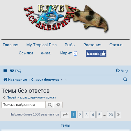
Главная
My Tropical Fish
Рыбы
Растения
Статьи
Ссылки
e-mail
Иврит
FAQ
Вход
П
На главную
Список форумов
о
Темы без ответов
и
Перейти к расширенному поиску
с
Поиск
Расширенный поиск
к
Страница
1
из
20
1
2
3
4
5
20
След
Найдено более 1000 результатов
…
Темы