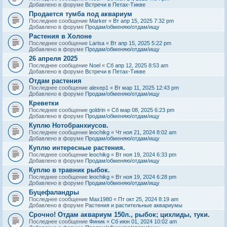
Добавлено в форуме
Встречи в Петах-Тикве
Продается тумба под аквариум
Последнее сообщение
Marker
«
Вт апр 15, 2025 7:32 pm
Добавлено в форуме
Продам/обменяю/отдам/ищу
Растения в Холоне
Последнее сообщение
Larisa
«
Вт апр 15, 2025 5:22 pm
Добавлено в форуме
Продам/обменяю/отдам/ищу
26 апреля 2025
Последнее сообщение
Noel
«
Сб апр 12, 2025 8:53 am
Добавлено в форуме
Встречи в Петах-Тикве
Отдам растения
Последнее сообщение
alexep1
«
Вт мар 11, 2025 12:43 pm
Добавлено в форуме
Продам/обменяю/отдам/ищу
Креветки
Последнее сообщение
goldrin
«
Сб мар 08, 2025 6:23 pm
Добавлено в форуме
Продам/обменяю/отдам/ищу
Куплю Нотобранхиусов.
Последнее сообщение
leochikg
«
Чт ноя 21, 2024 8:02 am
Добавлено в форуме
Продам/обменяю/отдам/ищу
Куплю интересные растения.
Последнее сообщение
leochikg
«
Вт ноя 19, 2024 6:33 pm
Добавлено в форуме
Продам/обменяю/отдам/ищу
Куплю в травник рыбок.
Последнее сообщение
leochikg
«
Вт ноя 19, 2024 6:28 pm
Добавлено в форуме
Продам/обменяю/отдам/ищу
Буцефаландры
Последнее сообщение
Max1980
«
Пт окт 25, 2024 8:19 am
Добавлено в форуме
Растения и растительные аквариумы
Срочно! Отдам аквариум 150л., рыбок; цихлиды, туки.
Последнее сообщение
Финик
«
Сб июн 01, 2024 10:02 am