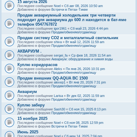
15 августа 2026
Последнее сообщение
Noel
«
Сб авг 08, 2026 10:50 am
Добавлено в форуме
Встречи в Петах-Тикве
Продам аквариумный холодильник три четверти
подходит для аквариума до 600 л находится в бат-яме
телефон 0547767872
Последнее сообщение
igor1961
«
Сб май 23, 2026 4:44 pm
Добавлено в форуме
Продам/обменяю/отдам/ищу
Продам систему СО2 и металгалитный светильник
Последнее сообщение
shiva
«
Вт май 12, 2026 11:59 am
Добавлено в форуме
Продам/обменяю/отдам/ищу
АКВАРИУМ .
Последнее сообщение
sergei_fa
«
Ср фев 18, 2026 11:54 am
Добавлено в форуме
Аквариум: оборудование и химия воды
Куплю коридорасов
Последнее сообщение
Aleks
«
Пн янв 26, 2026 10:31 pm
Добавлено в форуме
Продам/обменяю/отдам/ищу
Продам внешник QQ-AQUA BC 1500
Последнее сообщение
alexep1
«
Вт янв 20, 2026 7:31 pm
Добавлено в форуме
Продам/обменяю/отдам/ищу
Аквариум
Последнее сообщение
Larisa
«
Вт дек 02, 2025 11:59 am
Добавлено в форуме
Продам/обменяю/отдам/ищу
Куплю заберу
Последнее сообщение
Sash30
«
Сб ноя 15, 2025 8:13 pm
Добавлено в форуме
Продам/обменяю/отдам/ищу
15 ноября 2025
Последнее сообщение
Noel
«
Сб ноя 08, 2025 12:59 pm
Добавлено в форуме
Встречи в Петах-Тикве
Июнь 2025
Последнее сообщение
Noel
«
Сб июн 14, 2025 7:04 pm