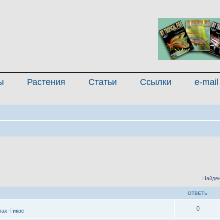
ы
Растения
Статьи
Ссылки
e-mail
Найден
ОТВЕТЫ
0
тах-Тикве