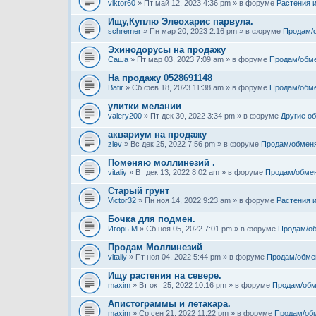
viktor60
» Пт май 12, 2023 4:36 pm » в форуме
Растения 
Ищу,Куплю Элеохарис парвула.
schremer
» Пн мар 20, 2023 2:16 pm » в форуме
Продам/
Эхинодорусы на продажу
Саша
» Пт мар 03, 2023 7:09 am » в форуме
Продам/обм
На продажу 0528691148
Batir
» Сб фев 18, 2023 11:38 am » в форуме
Продам/обм
улитки мелании
valery200
» Пт дек 30, 2022 3:34 pm » в форуме
Другие о
аквариум на продажу
zlev
» Вс дек 25, 2022 7:56 pm » в форуме
Продам/обмен
Поменяю моллинезий .
vitaliy
» Вт дек 13, 2022 8:02 am » в форуме
Продам/обме
Старый грунт
Victor32
» Пн ноя 14, 2022 9:23 am » в форуме
Растения 
Бочка для подмен.
Игорь М
» Сб ноя 05, 2022 7:01 pm » в форуме
Продам/о
Продам Моллинезий
vitaliy
» Пт ноя 04, 2022 5:44 pm » в форуме
Продам/обме
Ищу растения на севере.
maxim
» Вт окт 25, 2022 10:16 pm » в форуме
Продам/обм
Апистограммы и летакара.
maxim
» Ср сен 21, 2022 11:22 pm » в форуме
Продам/об