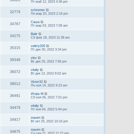
Пт май 12, 2023 4:36 pm
schremer
32779
Пн мар 20, 2023 2:16 pm
Саша
34767
Пт мар 03, 2023 7:09 am
Batir
34275
Сб фев 18, 2023 11:38 am
valery200
35315
Пт дек 30, 2022 3:34 pm
zlev
39348
Вс дек 25, 2022 7:56 pm
vitaliy
36072
Вт дек 13, 2022 8:02 am
Victor32
38012
Пн ноя 14, 2022 9:23 am
Игорь М
36491
Сб ноя 05, 2022 7:01 pm
vitaliy
34479
Пт ноя 04, 2022 5:44 pm
maxim
34917
Вт окт 25, 2022 10:16 pm
maxim
34875
Ср сен 21, 2022 11:22 pm