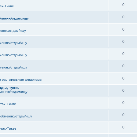
0
ах-Тикве
0
бменяю/отдам/ищу
0
еняю/отдам/ищу
0
меняю/отдам/ищу
0
меняю/отдам/ищу
0
меняю/отдам/ищу
0
и растительные аквариумы
ды, туки.
0
меняю/отдам/ищу
0
етах-Тикве
0
/обменяю/отдам/ищу
0
етах-Тикве