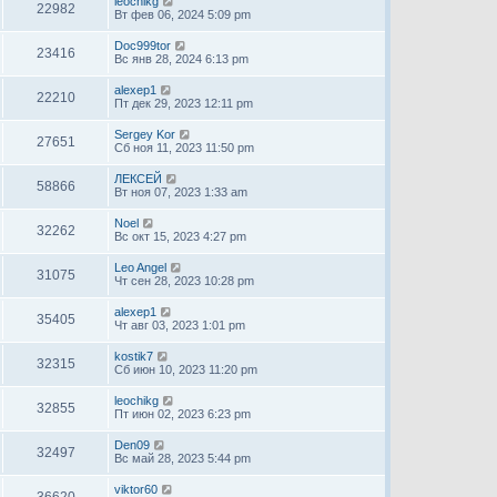
leochikg
22982
Вт фев 06, 2024 5:09 pm
Doc999tor
23416
Вс янв 28, 2024 6:13 pm
alexep1
22210
Пт дек 29, 2023 12:11 pm
Sergey Kor
27651
Сб ноя 11, 2023 11:50 pm
ЛЕКСЕЙ
58866
Вт ноя 07, 2023 1:33 am
Noel
32262
Вс окт 15, 2023 4:27 pm
Leo Angel
31075
Чт сен 28, 2023 10:28 pm
alexep1
35405
Чт авг 03, 2023 1:01 pm
kostik7
32315
Сб июн 10, 2023 11:20 pm
leochikg
32855
Пт июн 02, 2023 6:23 pm
Den09
32497
Вс май 28, 2023 5:44 pm
viktor60
36620