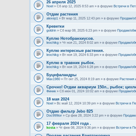
26 апреля 2025
Noel
» Сб апр 12, 2025 8:53 am » в форуме
Встречи в Пет
Отдам растения
alexep1
» Вт мар 11, 2025 12:43 pm » в форуме
Продам/о
Креветки
goldrin
» Сб мар 08, 2025 6:23 pm » в форуме
Продам/обм
Куплю Нотобранхиусов.
leochikg
» Чт ноя 21, 2024 8:02 am » в форуме
Продам/об
Куплю интересные растения.
leochikg
» Вт ноя 19, 2024 6:33 pm » в форуме
Продам/об
Куплю в травник рыбок.
leochikg
» Вт ноя 19, 2024 6:28 pm » в форуме
Продам/об
Буцефаландры
Max1980
» Пт окт 25, 2024 8:19 am » в форуме
Растения 
Срочно! Отдам аквариум 150л., рыбок; цихли
Финик
» Сб июн 01, 2024 10:02 am » в форуме
Продам/об
18 мая 2024
Noel
» Вс май 12, 2024 10:39 pm » в форуме
Встречи в П
Отдаю фильтр Jebo 825
Doc999tor
» Ср фев 28, 2024 3:22 pm » в форуме
Продам
17 февраля 2024 года .
kosta
» Чт фев 08, 2024 9:36 pm » в форуме
Встречи в П
Продам растения Криптокорина