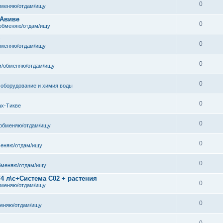
0
бменяю/отдам/ищу
 Авиве
0
обменяю/отдам/ищу
к
0
бменяю/отдам/ищу
0
/обменяю/отдам/ищу
0
 оборудование и химия воды
0
ах-Тикве
0
обменяю/отдам/ищу
0
еняю/отдам/ищу
0
бменяю/отдам/ищу
/4 л\с+Система С02 + растения
0
бменяю/отдам/ищу
0
еняю/отдам/ищу
0