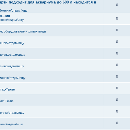
рти подходит для аквариума до 600 л находится в
0
бменяю/отдам/ищу
льник
0
еняю/отдам/ищу
0
м: оборудование и химия воды
0
еняю/отдам/ищу
0
меняю/отдам/ищу
0
еняю/отдам/ищу
0
меняю/отдам/ищу
0
тах-Тикве
0
тах-Тикве
0
еняю/отдам/ищу
0
няю/отдам/ищу