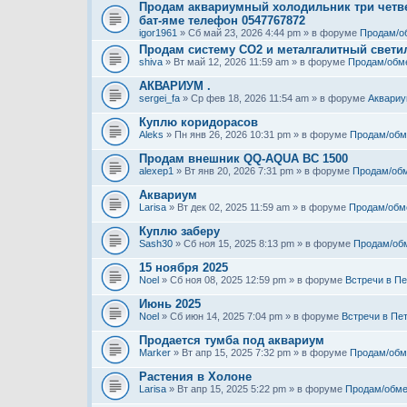
Продам аквариумный холодильник три четве
бат-яме телефон 0547767872
igor1961
» Сб май 23, 2026 4:44 pm » в форуме
Продам/о
Продам систему СО2 и металгалитный свети
shiva
» Вт май 12, 2026 11:59 am » в форуме
Продам/обм
АКВАРИУМ .
sergei_fa
» Ср фев 18, 2026 11:54 am » в форуме
Аквариу
Куплю коридорасов
Aleks
» Пн янв 26, 2026 10:31 pm » в форуме
Продам/обм
Продам внешник QQ-AQUA BC 1500
alexep1
» Вт янв 20, 2026 7:31 pm » в форуме
Продам/об
Аквариум
Larisa
» Вт дек 02, 2025 11:59 am » в форуме
Продам/обм
Куплю заберу
Sash30
» Сб ноя 15, 2025 8:13 pm » в форуме
Продам/об
15 ноября 2025
Noel
» Сб ноя 08, 2025 12:59 pm » в форуме
Встречи в Пе
Июнь 2025
Noel
» Сб июн 14, 2025 7:04 pm » в форуме
Встречи в Пе
Продается тумба под аквариум
Marker
» Вт апр 15, 2025 7:32 pm » в форуме
Продам/обм
Растения в Холоне
Larisa
» Вт апр 15, 2025 5:22 pm » в форуме
Продам/обме