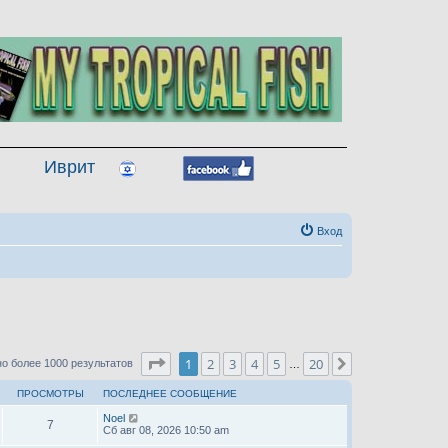
Иврит
Вход
Страница
1
из
20
1
2
3
4
5
20
След.
о более 1000 результатов
…
ПРОСМОТРЫ
ПОСЛЕДНЕЕ СООБЩЕНИЕ
Noel
7
Сб авг 08, 2026 10:50 am