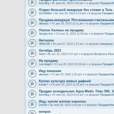
leochikg
» Вт фев 06, 2024 5:09 pm » в форуме
Продам/о
Отдаю большой аквариум без стяжек в Тель
Doc999tor
» Вс янв 28, 2024 6:13 pm » в форуме
Продам/
Продажа-аквариум 70л+внешник+светильни
alexep1
» Пт дек 29, 2023 12:11 pm » в форуме
Продам/о
Улитки Хелены на продажу
Sergey Kor
» Сб ноя 11, 2023 11:50 pm » в форуме
Продам
Нитчатка
ЛЕКСЕЙ
» Вт ноя 07, 2023 1:33 am » в форуме
Аквариум:
Октябрь 2023
Noel
» Вс окт 15, 2023 4:27 pm » в форуме
Встречи в Пет
На продажу
Leo Angel
» Чт сен 28, 2023 10:28 pm » в форуме
Продам/
Ищу внешник
alexep1
» Чт авг 03, 2023 1:01 pm » в форуме
Продам/обм
Куплю культуру живых дафний
kostik7
» Сб июн 10, 2023 11:20 pm » в форуме
Продам/о
Продам холодильник Aqua Medic Titan 500, 1
leochikg
» Пт июн 02, 2023 6:23 pm » в форуме
Продам/о
Ищу, куплю мягкие кораллы
Den09
» Вс май 28, 2023 5:44 pm » в форуме
Продам/обм
вопрос