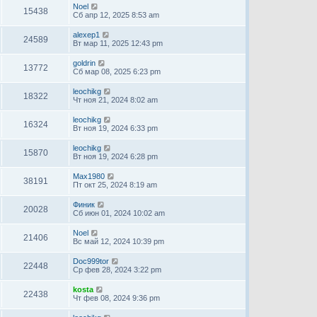
Noel
15438
Сб апр 12, 2025 8:53 am
alexep1
24589
Вт мар 11, 2025 12:43 pm
goldrin
13772
Сб мар 08, 2025 6:23 pm
leochikg
18322
Чт ноя 21, 2024 8:02 am
leochikg
16324
Вт ноя 19, 2024 6:33 pm
leochikg
15870
Вт ноя 19, 2024 6:28 pm
Max1980
38191
Пт окт 25, 2024 8:19 am
Финик
20028
Сб июн 01, 2024 10:02 am
Noel
21406
Вс май 12, 2024 10:39 pm
Doc999tor
22448
Ср фев 28, 2024 3:22 pm
kosta
22438
Чт фев 08, 2024 9:36 pm