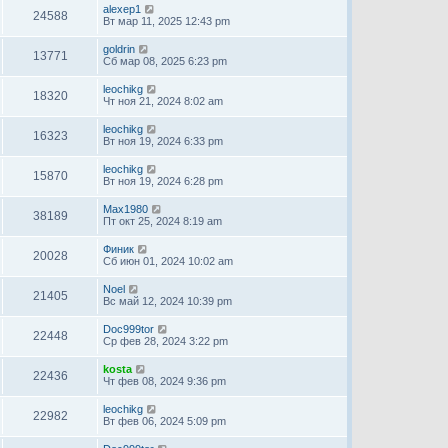
alexep1
24588
Вт мар 11, 2025 12:43 pm
goldrin
13771
Сб мар 08, 2025 6:23 pm
leochikg
18320
Чт ноя 21, 2024 8:02 am
leochikg
16323
Вт ноя 19, 2024 6:33 pm
leochikg
15870
Вт ноя 19, 2024 6:28 pm
Max1980
38189
Пт окт 25, 2024 8:19 am
Финик
20028
Сб июн 01, 2024 10:02 am
Noel
21405
Вс май 12, 2024 10:39 pm
Doc999tor
22448
Ср фев 28, 2024 3:22 pm
kosta
22436
Чт фев 08, 2024 9:36 pm
leochikg
22982
Вт фев 06, 2024 5:09 pm