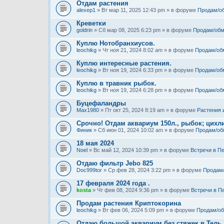
Отдам растения
alexep1
» Вт мар 11, 2025 12:43 pm » в форуме
Продам/о
Креветки
goldrin
» Сб мар 08, 2025 6:23 pm » в форуме
Продам/обм
Куплю Нотобранхиусов.
leochikg
» Чт ноя 21, 2024 8:02 am » в форуме
Продам/об
Куплю интересные растения.
leochikg
» Вт ноя 19, 2024 6:33 pm » в форуме
Продам/об
Куплю в травник рыбок.
leochikg
» Вт ноя 19, 2024 6:28 pm » в форуме
Продам/об
Буцефаландры
Max1980
» Пт окт 25, 2024 8:19 am » в форуме
Растения 
Срочно! Отдам аквариум 150л., рыбок; цихли
Финик
» Сб июн 01, 2024 10:02 am » в форуме
Продам/об
18 мая 2024
Noel
» Вс май 12, 2024 10:39 pm » в форуме
Встречи в П
Отдаю фильтр Jebo 825
Doc999tor
» Ср фев 28, 2024 3:22 pm » в форуме
Продам
17 февраля 2024 года .
kosta
» Чт фев 08, 2024 9:36 pm » в форуме
Встречи в П
Продам растения Криптокорина
leochikg
» Вт фев 06, 2024 5:09 pm » в форуме
Продам/о
Отдаю большой аквариум без стяжек в Тель