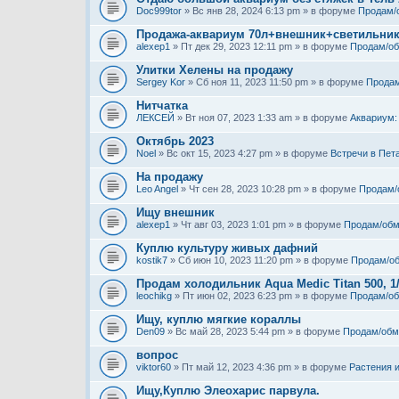
Doc999tor
» Вс янв 28, 2024 6:13 pm » в форуме
Продам/
Продажа-аквариум 70л+внешник+светильни
alexep1
» Пт дек 29, 2023 12:11 pm » в форуме
Продам/о
Улитки Хелены на продажу
Sergey Kor
» Сб ноя 11, 2023 11:50 pm » в форуме
Продам
Нитчатка
ЛЕКСЕЙ
» Вт ноя 07, 2023 1:33 am » в форуме
Аквариум:
Октябрь 2023
Noel
» Вс окт 15, 2023 4:27 pm » в форуме
Встречи в Пет
На продажу
Leo Angel
» Чт сен 28, 2023 10:28 pm » в форуме
Продам/
Ищу внешник
alexep1
» Чт авг 03, 2023 1:01 pm » в форуме
Продам/обм
Куплю культуру живых дафний
kostik7
» Сб июн 10, 2023 11:20 pm » в форуме
Продам/о
Продам холодильник Aqua Medic Titan 500, 1
leochikg
» Пт июн 02, 2023 6:23 pm » в форуме
Продам/о
Ищу, куплю мягкие кораллы
Den09
» Вс май 28, 2023 5:44 pm » в форуме
Продам/обм
вопрос
viktor60
» Пт май 12, 2023 4:36 pm » в форуме
Растения 
Ищу,Куплю Элеохарис парвула.