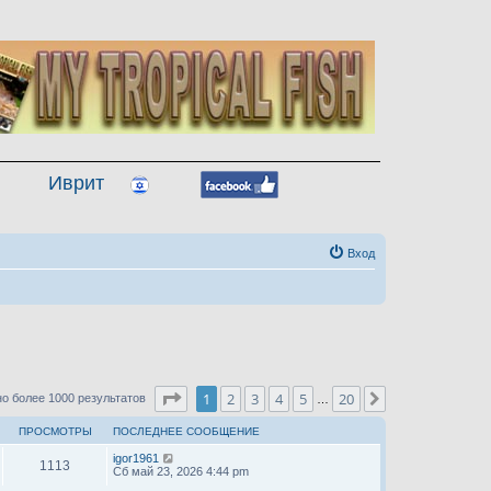
Иврит
Вход
Страница
1
из
20
1
2
3
4
5
20
След.
о более 1000 результатов
…
ПРОСМОТРЫ
ПОСЛЕДНЕЕ СООБЩЕНИЕ
igor1961
1113
Сб май 23, 2026 4:44 pm