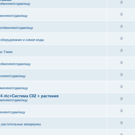
0
обменяю/отдам/ищу
к
0
бменяю/отдам/ищу
0
/обменяю/отдам/ищу
0
 оборудование и химия воды
0
ах-Тикве
0
обменяю/отдам/ищу
0
еняю/отдам/ищу
0
бменяю/отдам/ищу
/4 л\с+Система С02 + растения
0
бменяю/отдам/ищу
0
еняю/отдам/ищу
0
и растительные аквариумы
0