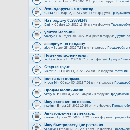
schremer
» Пн мар 20, 2023 2:16 pm » в форуме
Продам/
Эхинодорусы на продажу
Саша
» Пт мар 03, 2023 7:09 am » в форуме
Продам/обм
На продажу 0528691148
Batir
» Сб фев 18, 2023 11:38 am » в форуме
Продам/обм
улитки мелании
valery200
» Пт дек 30, 2022 3:34 pm » в форуме
Другие о
аквариум на продажу
zlev
» Вс дек 25, 2022 7:56 pm » в форуме
Продам/обмен
Поменяю моллинезий .
vitaliy
» Вт дек 13, 2022 8:02 am » в форуме
Продам/обме
Старый грунт
Victor32
» Пн ноя 14, 2022 9:23 am » в форуме
Растения 
Бочка для подмен.
Игорь М
» Сб ноя 05, 2022 7:01 pm » в форуме
Продам/о
Продам Моллинезий
vitaliy
» Пт ноя 04, 2022 5:44 pm » в форуме
Продам/обме
Ищу растения на севере.
maxim
» Вт окт 25, 2022 10:16 pm » в форуме
Продам/обм
Апистограммы и летакара.
maxim
» Ср сен 21, 2022 11:22 pm » в форуме
Продам/об
Ищу быстрорастущие растения .
viktor60
» Вт сен 13, 2022 4:47 pm » в форуме
Продам/об