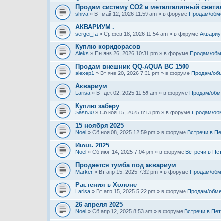
Продам систему СО2 и металгалитный свети
shiva
» Вт май 12, 2026 11:59 am » в форуме
Продам/обм
АКВАРИУМ .
sergei_fa
» Ср фев 18, 2026 11:54 am » в форуме
Аквариу
Куплю коридорасов
Aleks
» Пн янв 26, 2026 10:31 pm » в форуме
Продам/обм
Продам внешник QQ-AQUA BC 1500
alexep1
» Вт янв 20, 2026 7:31 pm » в форуме
Продам/об
Аквариум
Larisa
» Вт дек 02, 2025 11:59 am » в форуме
Продам/обм
Куплю заберу
Sash30
» Сб ноя 15, 2025 8:13 pm » в форуме
Продам/об
15 ноября 2025
Noel
» Сб ноя 08, 2025 12:59 pm » в форуме
Встречи в Пе
Июнь 2025
Noel
» Сб июн 14, 2025 7:04 pm » в форуме
Встречи в Пе
Продается тумба под аквариум
Marker
» Вт апр 15, 2025 7:32 pm » в форуме
Продам/обм
Растения в Холоне
Larisa
» Вт апр 15, 2025 5:22 pm » в форуме
Продам/обме
26 апреля 2025
Noel
» Сб апр 12, 2025 8:53 am » в форуме
Встречи в Пет