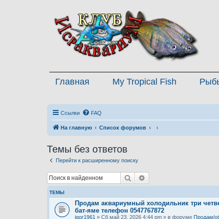
Главная
My Tropical Fish
Рыб
Ссылки
FAQ
На главную
Список форумов
Темы без ответов
Перейти к расширенному поиску
Поиск
Расширенный поиск
ТЕМЫ
Продам аквариумный холодильник три четве
бат-яме телефон 0547767872
igor1961
» Сб май 23, 2026 4:44 pm » в форуме
Продам/о