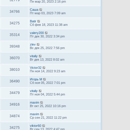
Пн мар 20, 2023 2:16 pm
Саша
34766
Пт мар 03, 2023 7:09 am
Batir
34275
Сб фев 18, 2023 11:38 am
valery200
35314
Пт дек 30, 2022 3:34 pm
zlev
39348
Вс дек 25, 2022 7:56 pm
vitaliy
36070
Вт дек 13, 2022 8:02 am
Victor32
38010
Пн ноя 14, 2022 9:23 am
Игорь М
36490
Сб ноя 05, 2022 7:01 pm
vitaliy
34479
Пт ноя 04, 2022 5:44 pm
maxim
34916
Вт окт 25, 2022 10:16 pm
maxim
34874
Ср сен 21, 2022 11:22 pm
viktor60
34275
Вт сен 13, 2022 4:47 pm