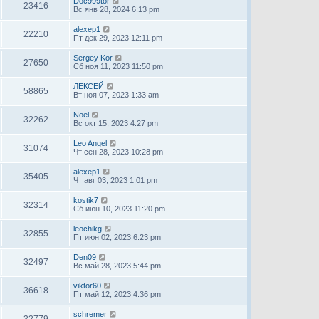
Doc999tor
23416
Вс янв 28, 2024 6:13 pm
alexep1
22210
Пт дек 29, 2023 12:11 pm
Sergey Kor
27650
Сб ноя 11, 2023 11:50 pm
ЛЕКСЕЙ
58865
Вт ноя 07, 2023 1:33 am
Noel
32262
Вс окт 15, 2023 4:27 pm
Leo Angel
31074
Чт сен 28, 2023 10:28 pm
alexep1
35405
Чт авг 03, 2023 1:01 pm
kostik7
32314
Сб июн 10, 2023 11:20 pm
leochikg
32855
Пт июн 02, 2023 6:23 pm
Den09
32497
Вс май 28, 2023 5:44 pm
viktor60
36618
Пт май 12, 2023 4:36 pm
schremer
32779