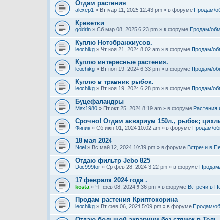
Отдам растения
alexep1
» Вт мар 11, 2025 12:43 pm » в форуме
Продам/о
Креветки
goldrin
» Сб мар 08, 2025 6:23 pm » в форуме
Продам/обм
Куплю Нотобранхиусов.
leochikg
» Чт ноя 21, 2024 8:02 am » в форуме
Продам/об
Куплю интересные растения.
leochikg
» Вт ноя 19, 2024 6:33 pm » в форуме
Продам/об
Куплю в травник рыбок.
leochikg
» Вт ноя 19, 2024 6:28 pm » в форуме
Продам/об
Буцефаландры
Max1980
» Пт окт 25, 2024 8:19 am » в форуме
Растения 
Срочно! Отдам аквариум 150л., рыбок; цихли
Финик
» Сб июн 01, 2024 10:02 am » в форуме
Продам/об
18 мая 2024
Noel
» Вс май 12, 2024 10:39 pm » в форуме
Встречи в П
Отдаю фильтр Jebo 825
Doc999tor
» Ср фев 28, 2024 3:22 pm » в форуме
Продам
17 февраля 2024 года .
kosta
» Чт фев 08, 2024 9:36 pm » в форуме
Встречи в П
Продам растения Криптокорина
leochikg
» Вт фев 06, 2024 5:09 pm » в форуме
Продам/о
Отдаю большой аквариум без стяжек в Тель