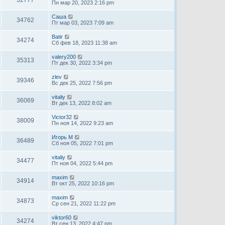
Пн мар 20, 2023 2:16 pm
Саша
34762
Пт мар 03, 2023 7:09 am
Batir
34274
Сб фев 18, 2023 11:38 am
valery200
35313
Пт дек 30, 2022 3:34 pm
zlev
39346
Вс дек 25, 2022 7:56 pm
vitaliy
36069
Вт дек 13, 2022 8:02 am
Victor32
38009
Пн ноя 14, 2022 9:23 am
Игорь М
36489
Сб ноя 05, 2022 7:01 pm
vitaliy
34477
Пт ноя 04, 2022 5:44 pm
maxim
34914
Вт окт 25, 2022 10:16 pm
maxim
34873
Ср сен 21, 2022 11:22 pm
viktor60
34274
Вт сен 13, 2022 4:47 pm