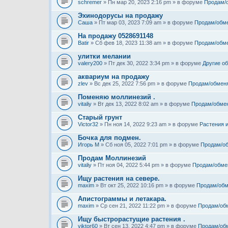
schremer
» Пн мар 20, 2023 2:16 pm » в форуме
Продам/
Эхинодорусы на продажу
Саша
» Пт мар 03, 2023 7:09 am » в форуме
Продам/обм
На продажу 0528691148
Batir
» Сб фев 18, 2023 11:38 am » в форуме
Продам/обм
улитки мелании
valery200
» Пт дек 30, 2022 3:34 pm » в форуме
Другие о
аквариум на продажу
zlev
» Вс дек 25, 2022 7:56 pm » в форуме
Продам/обмен
Поменяю моллинезий .
vitaliy
» Вт дек 13, 2022 8:02 am » в форуме
Продам/обме
Старый грунт
Victor32
» Пн ноя 14, 2022 9:23 am » в форуме
Растения 
Бочка для подмен.
Игорь М
» Сб ноя 05, 2022 7:01 pm » в форуме
Продам/о
Продам Моллинезий
vitaliy
» Пт ноя 04, 2022 5:44 pm » в форуме
Продам/обме
Ищу растения на севере.
maxim
» Вт окт 25, 2022 10:16 pm » в форуме
Продам/обм
Апистограммы и летакара.
maxim
» Ср сен 21, 2022 11:22 pm » в форуме
Продам/об
Ищу быстрорастущие растения .
viktor60
» Вт сен 13, 2022 4:47 pm » в форуме
Продам/об