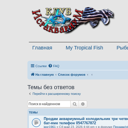
Главная
My Tropical Fish
Рыб
Ссылки
FAQ
На главную
Список форумов
Темы без ответов
Перейти к расширенному поиску
Поиск
Расширенный поиск
ТЕМЫ
Продам аквариумный холодильник три четве
бат-яме телефон 0547767872
igor1961
» Сб май 23, 2026 4:44 pm » в форуме
Продам/о