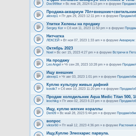
Doc999tor
» Вс янв 28, 2024 6:13 pm » в форуме
Продам/
Продажа-аквариум 70л+внешник+светильни
alexep1
» Пт дек 29, 2023 12:11 pm » в форуме
Продам/о
Улитки Хелены на продажу
Sergey Kor
» Сб ноя 11, 2023 11:50 pm » в форуме
Продам
Нитчатка
ЛЕКСЕЙ
» Вт ноя 07, 2023 1:33 am » в форуме
Аквариум:
Октябрь 2023
Noel
» Вс окт 15, 2023 4:27 pm » в форуме
Встречи в Пет
На продажу
Leo Angel
» Чт сен 28, 2023 10:28 pm » в форуме
Продам/
Ищу внешник
alexep1
» Чт авг 03, 2023 1:01 pm » в форуме
Продам/обм
Куплю культуру живых дафний
kostik7
» Сб июн 10, 2023 11:20 pm » в форуме
Продам/о
Продам холодильник Aqua Medic Titan 500, 1
leochikg
» Пт июн 02, 2023 6:23 pm » в форуме
Продам/о
Ищу, куплю мягкие кораллы
Den09
» Вс май 28, 2023 5:44 pm » в форуме
Продам/обм
вопрос
viktor60
» Пт май 12, 2023 4:36 pm » в форуме
Растения 
Ищу,Куплю Элеохарис парвула.