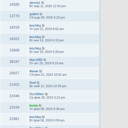
alexep1
24585
Вт мар 11, 2025 12:43 pm
goldrin
13770
Сб мар 08, 2025 6:23 pm
leochikg
18318
Чт ноя 21, 2024 8:02 am
leochikg
16322
Вт ноя 19, 2024 6:33 pm
leochikg
15868
Вт ноя 19, 2024 6:28 pm
Max1980
38187
Пт окт 25, 2024 8:19 am
Финик
20027
Сб июн 01, 2024 10:02 am
Noel
21402
Вс май 12, 2024 10:39 pm
Doc999tor
22446
Ср фев 28, 2024 3:22 pm
kosta
22434
Чт фев 08, 2024 9:36 pm
leochikg
22981
Вт фев 06, 2024 5:09 pm