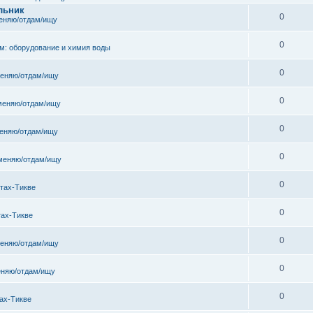
льник
0
еняю/отдам/ищу
0
м: оборудование и химия воды
0
еняю/отдам/ищу
0
меняю/отдам/ищу
0
еняю/отдам/ищу
0
меняю/отдам/ищу
0
тах-Тикве
0
тах-Тикве
0
еняю/отдам/ищу
0
няю/отдам/ищу
0
ах-Тикве