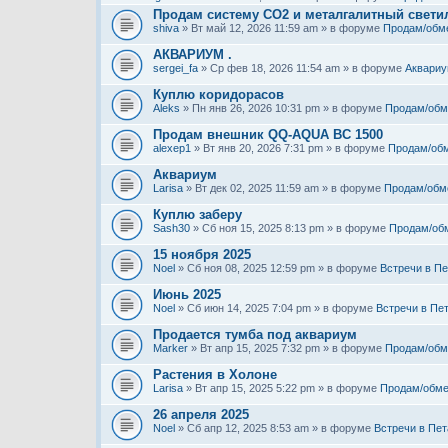
Продам систему СО2 и металгалитный свети
shiva
» Вт май 12, 2026 11:59 am » в форуме
Продам/обм
АКВАРИУМ .
sergei_fa
» Ср фев 18, 2026 11:54 am » в форуме
Аквариу
Куплю коридорасов
Aleks
» Пн янв 26, 2026 10:31 pm » в форуме
Продам/обм
Продам внешник QQ-AQUA BC 1500
alexep1
» Вт янв 20, 2026 7:31 pm » в форуме
Продам/об
Аквариум
Larisa
» Вт дек 02, 2025 11:59 am » в форуме
Продам/обм
Куплю заберу
Sash30
» Сб ноя 15, 2025 8:13 pm » в форуме
Продам/об
15 ноября 2025
Noel
» Сб ноя 08, 2025 12:59 pm » в форуме
Встречи в Пе
Июнь 2025
Noel
» Сб июн 14, 2025 7:04 pm » в форуме
Встречи в Пе
Продается тумба под аквариум
Marker
» Вт апр 15, 2025 7:32 pm » в форуме
Продам/обм
Растения в Холоне
Larisa
» Вт апр 15, 2025 5:22 pm » в форуме
Продам/обме
26 апреля 2025
Noel
» Сб апр 12, 2025 8:53 am » в форуме
Встречи в Пет