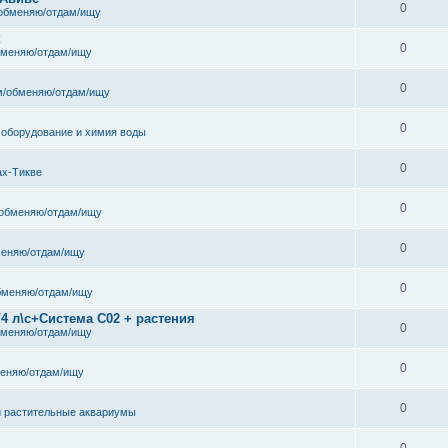
0
обменяю/отдам/ищу
к
0
бменяю/отдам/ищу
0
/обменяю/отдам/ищу
0
 оборудование и химия воды
0
ах-Тикве
0
обменяю/отдам/ищу
0
еняю/отдам/ищу
0
бменяю/отдам/ищу
/4 л\с+Система С02 + растения
0
бменяю/отдам/ищу
0
еняю/отдам/ищу
0
и растительные аквариумы
0