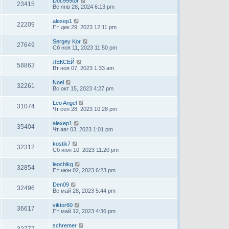
Doc999tor
23415
Вс янв 28, 2024 6:13 pm
alexep1
22209
Пт дек 29, 2023 12:11 pm
Sergey Kor
27649
Сб ноя 11, 2023 11:50 pm
ЛЕКСЕЙ
58863
Вт ноя 07, 2023 1:33 am
Noel
32261
Вс окт 15, 2023 4:27 pm
Leo Angel
31074
Чт сен 28, 2023 10:28 pm
alexep1
35404
Чт авг 03, 2023 1:01 pm
kostik7
32312
Сб июн 10, 2023 11:20 pm
leochikg
32854
Пт июн 02, 2023 6:23 pm
Den09
32496
Вс май 28, 2023 5:44 pm
viktor60
36617
Пт май 12, 2023 4:36 pm
schremer
32777