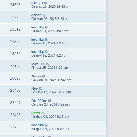
alexep1
24585
Вт мар 11, 2025 12:43 pm
goldrin
13770
Сб мар 08, 2025 6:23 pm
leochikg
18319
Чт ноя 21, 2024 8:02 am
leochikg
16322
Вт ноя 19, 2024 6:33 pm
leochikg
15868
Вт ноя 19, 2024 6:28 pm
Max1980
38187
Пт окт 25, 2024 8:19 am
Финик
20028
Сб июн 01, 2024 10:02 am
Noel
21403
Вс май 12, 2024 10:39 pm
Doc999tor
22447
Ср фев 28, 2024 3:22 pm
kosta
22436
Чт фев 08, 2024 9:36 pm
leochikg
22981
Вт фев 06, 2024 5:09 pm