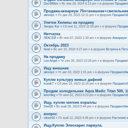
Doc999tor
» Вс янв 28, 2024 6:13 pm » в форуме
Продам/
Продажа-аквариум 70л+внешник+светильни
alexep1
» Пт дек 29, 2023 12:11 pm » в форуме
Продам/о
Улитки Хелены на продажу
Sergey Kor
» Сб ноя 11, 2023 11:50 pm » в форуме
Продам
Нитчатка
ЛЕКСЕЙ
» Вт ноя 07, 2023 1:33 am » в форуме
Аквариум:
Октябрь 2023
Noel
» Вс окт 15, 2023 4:27 pm » в форуме
Встречи в Пет
На продажу
Leo Angel
» Чт сен 28, 2023 10:28 pm » в форуме
Продам/
Ищу внешник
alexep1
» Чт авг 03, 2023 1:01 pm » в форуме
Продам/обм
Куплю культуру живых дафний
kostik7
» Сб июн 10, 2023 11:20 pm » в форуме
Продам/о
Продам холодильник Aqua Medic Titan 500, 1
leochikg
» Пт июн 02, 2023 6:23 pm » в форуме
Продам/о
Ищу, куплю мягкие кораллы
Den09
» Вс май 28, 2023 5:44 pm » в форуме
Продам/обм
вопрос
viktor60
» Пт май 12, 2023 4:36 pm » в форуме
Растения 
Ищу,Куплю Элеохарис парвула.