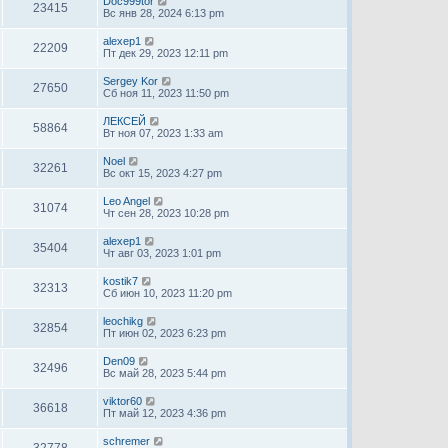
Doc999tor
23415
Вс янв 28, 2024 6:13 pm
alexep1
22209
Пт дек 29, 2023 12:11 pm
Sergey Kor
27650
Сб ноя 11, 2023 11:50 pm
ЛЕКСЕЙ
58864
Вт ноя 07, 2023 1:33 am
Noel
32261
Вс окт 15, 2023 4:27 pm
Leo Angel
31074
Чт сен 28, 2023 10:28 pm
alexep1
35404
Чт авг 03, 2023 1:01 pm
kostik7
32313
Сб июн 10, 2023 11:20 pm
leochikg
32854
Пт июн 02, 2023 6:23 pm
Den09
32496
Вс май 28, 2023 5:44 pm
viktor60
36618
Пт май 12, 2023 4:36 pm
schremer
32778