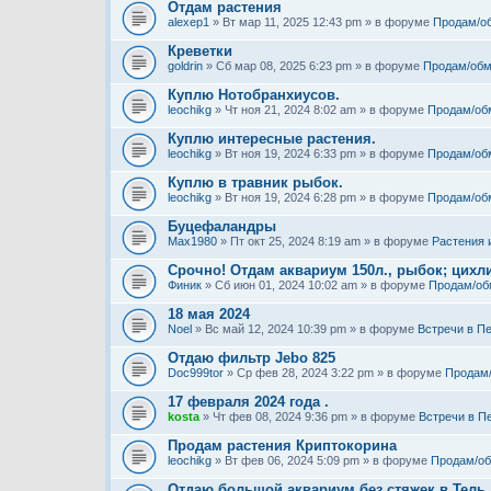
Отдам растения
alexep1
» Вт мар 11, 2025 12:43 pm » в форуме
Продам/о
Креветки
goldrin
» Сб мар 08, 2025 6:23 pm » в форуме
Продам/обм
Куплю Нотобранхиусов.
leochikg
» Чт ноя 21, 2024 8:02 am » в форуме
Продам/об
Куплю интересные растения.
leochikg
» Вт ноя 19, 2024 6:33 pm » в форуме
Продам/об
Куплю в травник рыбок.
leochikg
» Вт ноя 19, 2024 6:28 pm » в форуме
Продам/об
Буцефаландры
Max1980
» Пт окт 25, 2024 8:19 am » в форуме
Растения 
Срочно! Отдам аквариум 150л., рыбок; цихли
Финик
» Сб июн 01, 2024 10:02 am » в форуме
Продам/об
18 мая 2024
Noel
» Вс май 12, 2024 10:39 pm » в форуме
Встречи в П
Отдаю фильтр Jebo 825
Doc999tor
» Ср фев 28, 2024 3:22 pm » в форуме
Продам
17 февраля 2024 года .
kosta
» Чт фев 08, 2024 9:36 pm » в форуме
Встречи в П
Продам растения Криптокорина
leochikg
» Вт фев 06, 2024 5:09 pm » в форуме
Продам/о
Отдаю большой аквариум без стяжек в Тель