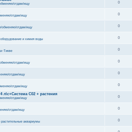
0
обменяю/отдам/ищу
к
0
бменяю/отдам/ищу
0
/обменяю/отдам/ищу
0
 оборудование и химия воды
0
ах-Тикве
0
обменяю/отдам/ищу
0
еняю/отдам/ищу
0
бменяю/отдам/ищу
/4 л\с+Система С02 + растения
0
бменяю/отдам/ищу
0
еняю/отдам/ищу
0
и растительные аквариумы
0