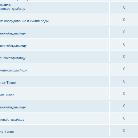
льник
0
еняю/отдам/ищу
0
м: оборудование и химия воды
0
еняю/отдам/ищу
0
меняю/отдам/ищу
0
еняю/отдам/ищу
0
меняю/отдам/ищу
0
тах-Тикве
0
тах-Тикве
0
еняю/отдам/ищу
0
няю/отдам/ищу
0
ах-Тикве