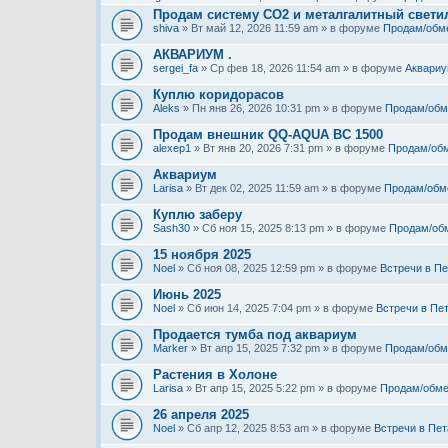
Продам систему СО2 и металгалитный свети
shiva
» Вт май 12, 2026 11:59 am » в форуме
Продам/обм
АКВАРИУМ .
sergei_fa
» Ср фев 18, 2026 11:54 am » в форуме
Аквариу
Куплю коридорасов
Aleks
» Пн янв 26, 2026 10:31 pm » в форуме
Продам/обм
Продам внешник QQ-AQUA BC 1500
alexep1
» Вт янв 20, 2026 7:31 pm » в форуме
Продам/об
Аквариум
Larisa
» Вт дек 02, 2025 11:59 am » в форуме
Продам/обм
Куплю заберу
Sash30
» Сб ноя 15, 2025 8:13 pm » в форуме
Продам/об
15 ноября 2025
Noel
» Сб ноя 08, 2025 12:59 pm » в форуме
Встречи в Пе
Июнь 2025
Noel
» Сб июн 14, 2025 7:04 pm » в форуме
Встречи в Пе
Продается тумба под аквариум
Marker
» Вт апр 15, 2025 7:32 pm » в форуме
Продам/обм
Растения в Холоне
Larisa
» Вт апр 15, 2025 5:22 pm » в форуме
Продам/обме
26 апреля 2025
Noel
» Сб апр 12, 2025 8:53 am » в форуме
Встречи в Пет