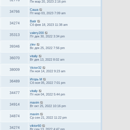
Пн мар 20, 2023 2:16 pm
Саша
34766
Пт мар 03, 2023 7:09 am
Batir
34274
Сб фев 18, 2023 11:38 am
valery200
35313
Пт дек 30, 2022 3:34 pm
zlev
39346
Вс дек 25, 2022 7:56 pm
vitaliy
36070
Вт дек 13, 2022 8:02 am
Victor32
38009
Пн ноя 14, 2022 9:23 am
Игорь М
36489
Сб ноя 05, 2022 7:01 pm
vitaliy
34477
Пт ноя 04, 2022 5:44 pm
maxim
34914
Вт окт 25, 2022 10:16 pm
maxim
34874
Ср сен 21, 2022 11:22 pm
viktor60
34274
Вт сен 13, 2022 4:47 pm