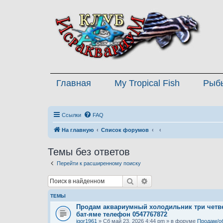
Главная
My Tropical Fish
Рыб
Ссылки
FAQ
На главную
Список форумов
Темы без ответов
Перейти к расширенному поиску
Поиск
Расширенный поиск
ТЕМЫ
Продам аквариумный холодильник три четве
бат-яме телефон 0547767872
igor1961
» Сб май 23, 2026 4:44 pm » в форуме
Продам/о