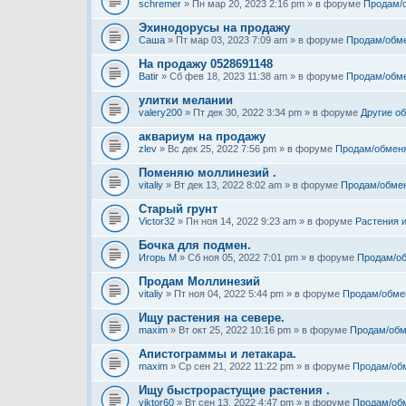
schremer
» Пн мар 20, 2023 2:16 pm » в форуме
Продам/
Эхинодорусы на продажу
Саша
» Пт мар 03, 2023 7:09 am » в форуме
Продам/обм
На продажу 0528691148
Batir
» Сб фев 18, 2023 11:38 am » в форуме
Продам/обм
улитки мелании
valery200
» Пт дек 30, 2022 3:34 pm » в форуме
Другие о
аквариум на продажу
zlev
» Вс дек 25, 2022 7:56 pm » в форуме
Продам/обмен
Поменяю моллинезий .
vitaliy
» Вт дек 13, 2022 8:02 am » в форуме
Продам/обме
Старый грунт
Victor32
» Пн ноя 14, 2022 9:23 am » в форуме
Растения 
Бочка для подмен.
Игорь М
» Сб ноя 05, 2022 7:01 pm » в форуме
Продам/о
Продам Моллинезий
vitaliy
» Пт ноя 04, 2022 5:44 pm » в форуме
Продам/обме
Ищу растения на севере.
maxim
» Вт окт 25, 2022 10:16 pm » в форуме
Продам/обм
Апистограммы и летакара.
maxim
» Ср сен 21, 2022 11:22 pm » в форуме
Продам/об
Ищу быстрорастущие растения .
viktor60
» Вт сен 13, 2022 4:47 pm » в форуме
Продам/об