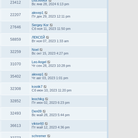
Doc999tor
23412
Вс янв 28, 2024 6:13 pm
alexep1
22207
Пт дек 29, 2023 12:11 pm
Sergey Kor
27646
Сб ноя 11, 2023 11:50 pm
ЛЕКСЕЙ
58859
Вт ноя 07, 2023 1:33 am
Noel
32259
Вс окт 15, 2023 4:27 pm
Leo Angel
31070
Чт сен 28, 2023 10:28 pm
alexep1
35402
Чт авг 03, 2023 1:01 pm
kostik7
32308
Сб июн 10, 2023 11:20 pm
leochikg
32852
Пт июн 02, 2023 6:23 pm
Den09
32493
Вс май 28, 2023 5:44 pm
viktor60
36613
Пт май 12, 2023 4:36 pm
schremer
32773