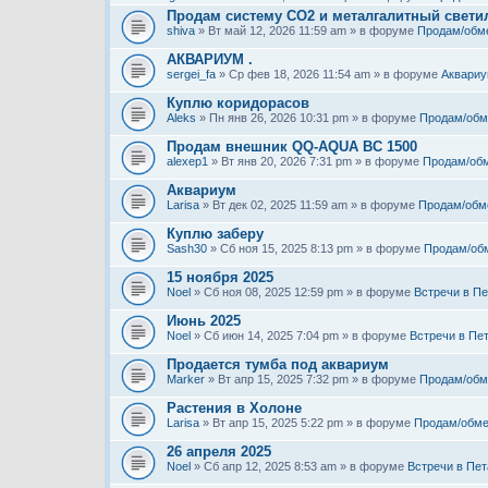
Продам систему СО2 и металгалитный свети
shiva
» Вт май 12, 2026 11:59 am » в форуме
Продам/обм
АКВАРИУМ .
sergei_fa
» Ср фев 18, 2026 11:54 am » в форуме
Аквариу
Куплю коридорасов
Aleks
» Пн янв 26, 2026 10:31 pm » в форуме
Продам/обм
Продам внешник QQ-AQUA BC 1500
alexep1
» Вт янв 20, 2026 7:31 pm » в форуме
Продам/об
Аквариум
Larisa
» Вт дек 02, 2025 11:59 am » в форуме
Продам/обм
Куплю заберу
Sash30
» Сб ноя 15, 2025 8:13 pm » в форуме
Продам/об
15 ноября 2025
Noel
» Сб ноя 08, 2025 12:59 pm » в форуме
Встречи в Пе
Июнь 2025
Noel
» Сб июн 14, 2025 7:04 pm » в форуме
Встречи в Пе
Продается тумба под аквариум
Marker
» Вт апр 15, 2025 7:32 pm » в форуме
Продам/обм
Растения в Холоне
Larisa
» Вт апр 15, 2025 5:22 pm » в форуме
Продам/обме
26 апреля 2025
Noel
» Сб апр 12, 2025 8:53 am » в форуме
Встречи в Пет