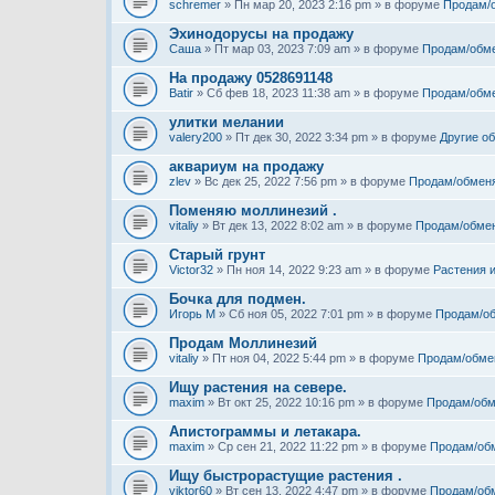
schremer
» Пн мар 20, 2023 2:16 pm » в форуме
Продам/
Эхинодорусы на продажу
Саша
» Пт мар 03, 2023 7:09 am » в форуме
Продам/обм
На продажу 0528691148
Batir
» Сб фев 18, 2023 11:38 am » в форуме
Продам/обм
улитки мелании
valery200
» Пт дек 30, 2022 3:34 pm » в форуме
Другие о
аквариум на продажу
zlev
» Вс дек 25, 2022 7:56 pm » в форуме
Продам/обмен
Поменяю моллинезий .
vitaliy
» Вт дек 13, 2022 8:02 am » в форуме
Продам/обме
Старый грунт
Victor32
» Пн ноя 14, 2022 9:23 am » в форуме
Растения 
Бочка для подмен.
Игорь М
» Сб ноя 05, 2022 7:01 pm » в форуме
Продам/о
Продам Моллинезий
vitaliy
» Пт ноя 04, 2022 5:44 pm » в форуме
Продам/обме
Ищу растения на севере.
maxim
» Вт окт 25, 2022 10:16 pm » в форуме
Продам/обм
Апистограммы и летакара.
maxim
» Ср сен 21, 2022 11:22 pm » в форуме
Продам/об
Ищу быстрорастущие растения .
viktor60
» Вт сен 13, 2022 4:47 pm » в форуме
Продам/об