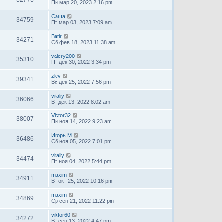
Пн мар 20, 2023 2:16 pm
Саша
34759
Пт мар 03, 2023 7:09 am
Batir
34271
Сб фев 18, 2023 11:38 am
valery200
35310
Пт дек 30, 2022 3:34 pm
zlev
39341
Вс дек 25, 2022 7:56 pm
vitaliy
36066
Вт дек 13, 2022 8:02 am
Victor32
38007
Пн ноя 14, 2022 9:23 am
Игорь М
36486
Сб ноя 05, 2022 7:01 pm
vitaliy
34474
Пт ноя 04, 2022 5:44 pm
maxim
34911
Вт окт 25, 2022 10:16 pm
maxim
34869
Ср сен 21, 2022 11:22 pm
viktor60
34272
Вт сен 13, 2022 4:47 pm