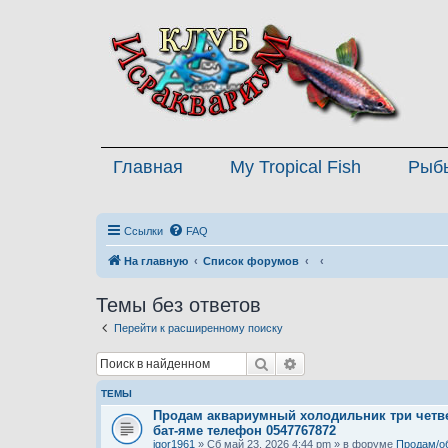
Главная
My Tropical Fish
Рыб
Ссылки
FAQ
На главную
Список форумов
Темы без ответов
Перейти к расширенному поиску
Поиск
Расширенный поиск
ТЕМЫ
Продам аквариумный холодильник три четве
бат-яме телефон 0547767872
igor1961
» Сб май 23, 2026 4:44 pm » в форуме
Продам/о