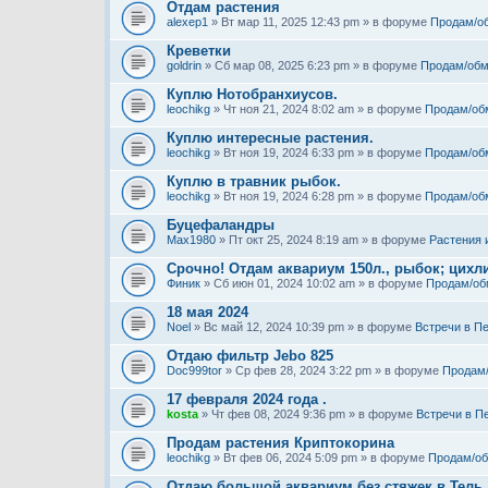
Отдам растения
alexep1
» Вт мар 11, 2025 12:43 pm » в форуме
Продам/о
Креветки
goldrin
» Сб мар 08, 2025 6:23 pm » в форуме
Продам/обм
Куплю Нотобранхиусов.
leochikg
» Чт ноя 21, 2024 8:02 am » в форуме
Продам/об
Куплю интересные растения.
leochikg
» Вт ноя 19, 2024 6:33 pm » в форуме
Продам/об
Куплю в травник рыбок.
leochikg
» Вт ноя 19, 2024 6:28 pm » в форуме
Продам/об
Буцефаландры
Max1980
» Пт окт 25, 2024 8:19 am » в форуме
Растения 
Срочно! Отдам аквариум 150л., рыбок; цихли
Финик
» Сб июн 01, 2024 10:02 am » в форуме
Продам/об
18 мая 2024
Noel
» Вс май 12, 2024 10:39 pm » в форуме
Встречи в П
Отдаю фильтр Jebo 825
Doc999tor
» Ср фев 28, 2024 3:22 pm » в форуме
Продам
17 февраля 2024 года .
kosta
» Чт фев 08, 2024 9:36 pm » в форуме
Встречи в П
Продам растения Криптокорина
leochikg
» Вт фев 06, 2024 5:09 pm » в форуме
Продам/о
Отдаю большой аквариум без стяжек в Тель