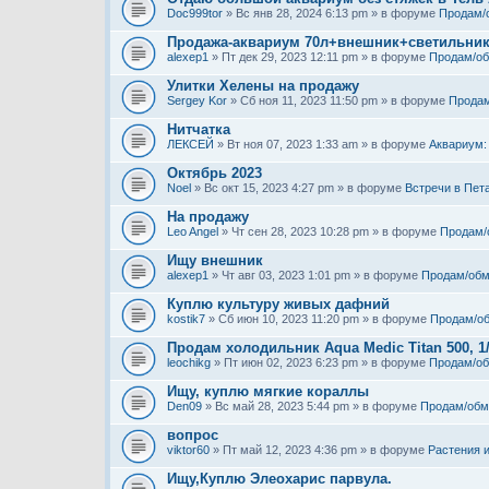
Doc999tor
» Вс янв 28, 2024 6:13 pm » в форуме
Продам/
Продажа-аквариум 70л+внешник+светильни
alexep1
» Пт дек 29, 2023 12:11 pm » в форуме
Продам/о
Улитки Хелены на продажу
Sergey Kor
» Сб ноя 11, 2023 11:50 pm » в форуме
Продам
Нитчатка
ЛЕКСЕЙ
» Вт ноя 07, 2023 1:33 am » в форуме
Аквариум:
Октябрь 2023
Noel
» Вс окт 15, 2023 4:27 pm » в форуме
Встречи в Пет
На продажу
Leo Angel
» Чт сен 28, 2023 10:28 pm » в форуме
Продам/
Ищу внешник
alexep1
» Чт авг 03, 2023 1:01 pm » в форуме
Продам/обм
Куплю культуру живых дафний
kostik7
» Сб июн 10, 2023 11:20 pm » в форуме
Продам/о
Продам холодильник Aqua Medic Titan 500, 1
leochikg
» Пт июн 02, 2023 6:23 pm » в форуме
Продам/о
Ищу, куплю мягкие кораллы
Den09
» Вс май 28, 2023 5:44 pm » в форуме
Продам/обм
вопрос
viktor60
» Пт май 12, 2023 4:36 pm » в форуме
Растения 
Ищу,Куплю Элеохарис парвула.