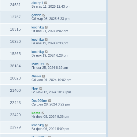
alexep1
24581
Вт мар 11, 2025 12:43 pm
goldrin
13767
Сб мар 08, 2025 6:23 pm
leochikg
18315
Чт ноя 21, 2024 8:02 am
leochikg
16320
Вт ноя 19, 2024 6:33 pm
leochikg
15865
Вт ноя 19, 2024 6:28 pm
Max1980
38184
Пт окт 25, 2024 8:19 am
Финик
20023
Сб июн 01, 2024 10:02 am
Noel
21400
Вс май 12, 2024 10:39 pm
Doc999tor
22443
Ср фев 28, 2024 3:22 pm
kosta
22429
Чт фев 08, 2024 9:36 pm
leochikg
22979
Вт фев 06, 2024 5:09 pm