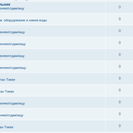
льник
0
еняю/отдам/ищу
0
м: оборудование и химия воды
0
еняю/отдам/ищу
0
меняю/отдам/ищу
0
еняю/отдам/ищу
0
меняю/отдам/ищу
0
тах-Тикве
0
тах-Тикве
0
еняю/отдам/ищу
0
няю/отдам/ищу
0
ах-Тикве