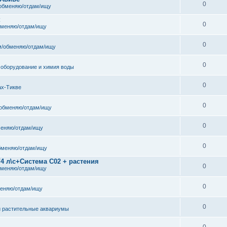
0
обменяю/отдам/ищу
к
0
бменяю/отдам/ищу
0
/обменяю/отдам/ищу
0
 оборудование и химия воды
0
ах-Тикве
0
обменяю/отдам/ищу
0
еняю/отдам/ищу
0
бменяю/отдам/ищу
/4 л\с+Система С02 + растения
0
бменяю/отдам/ищу
0
еняю/отдам/ищу
0
и растительные аквариумы
0