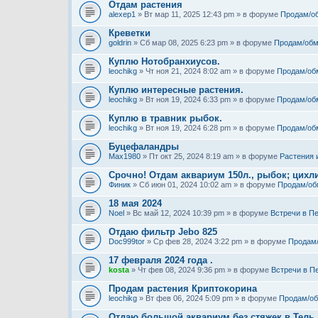
Отдам растения
alexep1
» Вт мар 11, 2025 12:43 pm » в форуме
Продам/о
Креветки
goldrin
» Сб мар 08, 2025 6:23 pm » в форуме
Продам/обм
Куплю Нотобранхиусов.
leochikg
» Чт ноя 21, 2024 8:02 am » в форуме
Продам/об
Куплю интересные растения.
leochikg
» Вт ноя 19, 2024 6:33 pm » в форуме
Продам/об
Куплю в травник рыбок.
leochikg
» Вт ноя 19, 2024 6:28 pm » в форуме
Продам/об
Буцефаландры
Max1980
» Пт окт 25, 2024 8:19 am » в форуме
Растения 
Срочно! Отдам аквариум 150л., рыбок; цихли
Финик
» Сб июн 01, 2024 10:02 am » в форуме
Продам/об
18 мая 2024
Noel
» Вс май 12, 2024 10:39 pm » в форуме
Встречи в П
Отдаю фильтр Jebo 825
Doc999tor
» Ср фев 28, 2024 3:22 pm » в форуме
Продам
17 февраля 2024 года .
kosta
» Чт фев 08, 2024 9:36 pm » в форуме
Встречи в П
Продам растения Криптокорина
leochikg
» Вт фев 06, 2024 5:09 pm » в форуме
Продам/о
Отдаю большой аквариум без стяжек в Тель