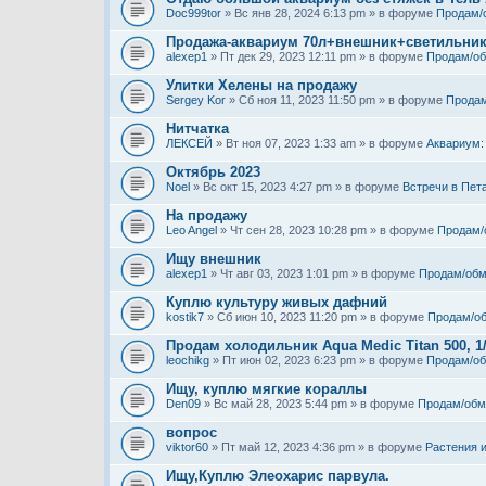
Doc999tor
» Вс янв 28, 2024 6:13 pm » в форуме
Продам/
Продажа-аквариум 70л+внешник+светильни
alexep1
» Пт дек 29, 2023 12:11 pm » в форуме
Продам/о
Улитки Хелены на продажу
Sergey Kor
» Сб ноя 11, 2023 11:50 pm » в форуме
Продам
Нитчатка
ЛЕКСЕЙ
» Вт ноя 07, 2023 1:33 am » в форуме
Аквариум:
Октябрь 2023
Noel
» Вс окт 15, 2023 4:27 pm » в форуме
Встречи в Пет
На продажу
Leo Angel
» Чт сен 28, 2023 10:28 pm » в форуме
Продам/
Ищу внешник
alexep1
» Чт авг 03, 2023 1:01 pm » в форуме
Продам/обм
Куплю культуру живых дафний
kostik7
» Сб июн 10, 2023 11:20 pm » в форуме
Продам/о
Продам холодильник Aqua Medic Titan 500, 1
leochikg
» Пт июн 02, 2023 6:23 pm » в форуме
Продам/о
Ищу, куплю мягкие кораллы
Den09
» Вс май 28, 2023 5:44 pm » в форуме
Продам/обм
вопрос
viktor60
» Пт май 12, 2023 4:36 pm » в форуме
Растения 
Ищу,Куплю Элеохарис парвула.