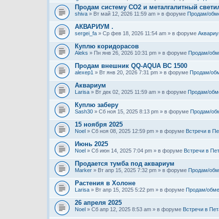
Продам систему СО2 и металгалитный свети
shiva
» Вт май 12, 2026 11:59 am » в форуме
Продам/обм
АКВАРИУМ .
sergei_fa
» Ср фев 18, 2026 11:54 am » в форуме
Аквариу
Куплю коридорасов
Aleks
» Пн янв 26, 2026 10:31 pm » в форуме
Продам/обм
Продам внешник QQ-AQUA BC 1500
alexep1
» Вт янв 20, 2026 7:31 pm » в форуме
Продам/об
Аквариум
Larisa
» Вт дек 02, 2025 11:59 am » в форуме
Продам/обм
Куплю заберу
Sash30
» Сб ноя 15, 2025 8:13 pm » в форуме
Продам/об
15 ноября 2025
Noel
» Сб ноя 08, 2025 12:59 pm » в форуме
Встречи в Пе
Июнь 2025
Noel
» Сб июн 14, 2025 7:04 pm » в форуме
Встречи в Пе
Продается тумба под аквариум
Marker
» Вт апр 15, 2025 7:32 pm » в форуме
Продам/обм
Растения в Холоне
Larisa
» Вт апр 15, 2025 5:22 pm » в форуме
Продам/обме
26 апреля 2025
Noel
» Сб апр 12, 2025 8:53 am » в форуме
Встречи в Пет