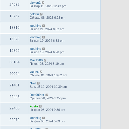
alexep1
24582
Вт мар 11, 2025 12:43 pm
goldrin
13767
Сб мар 08, 2025 6:23 pm
leochikg
18316
Чт ноя 21, 2024 8:02 am
leochikg
16320
Вт ноя 19, 2024 6:33 pm
leochikg
15865
Вт ноя 19, 2024 6:28 pm
Max1980
38184
Пт окт 25, 2024 8:19 am
Финик
20024
Сб июн 01, 2024 10:02 am
Noel
21401
Вс май 12, 2024 10:39 pm
Doc999tor
22443
Ср фев 28, 2024 3:22 pm
kosta
22430
Чт фев 08, 2024 9:36 pm
leochikg
22979
Вт фев 06, 2024 5:09 pm