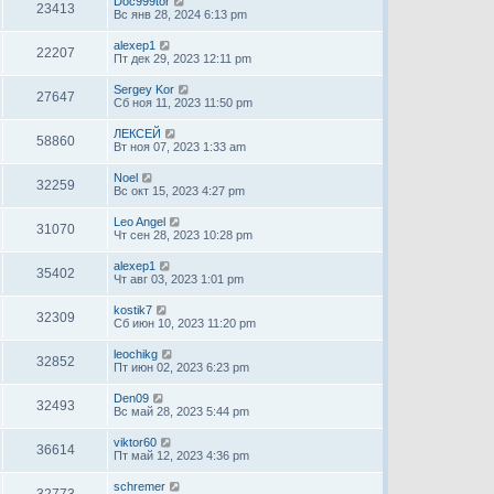
Doc999tor
23413
Вс янв 28, 2024 6:13 pm
alexep1
22207
Пт дек 29, 2023 12:11 pm
Sergey Kor
27647
Сб ноя 11, 2023 11:50 pm
ЛЕКСЕЙ
58860
Вт ноя 07, 2023 1:33 am
Noel
32259
Вс окт 15, 2023 4:27 pm
Leo Angel
31070
Чт сен 28, 2023 10:28 pm
alexep1
35402
Чт авг 03, 2023 1:01 pm
kostik7
32309
Сб июн 10, 2023 11:20 pm
leochikg
32852
Пт июн 02, 2023 6:23 pm
Den09
32493
Вс май 28, 2023 5:44 pm
viktor60
36614
Пт май 12, 2023 4:36 pm
schremer
32773