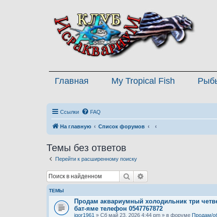
Главная
My Tropical Fish
Рыб
Ссылки
FAQ
На главную
Список форумов
Темы без ответов
Перейти к расширенному поиску
Поиск
Расширенный поиск
ТЕМЫ
Продам аквариумный холодильник три четве
бат-яме телефон 0547767872
igor1961
» Сб май 23, 2026 4:44 pm » в форуме
Продам/о