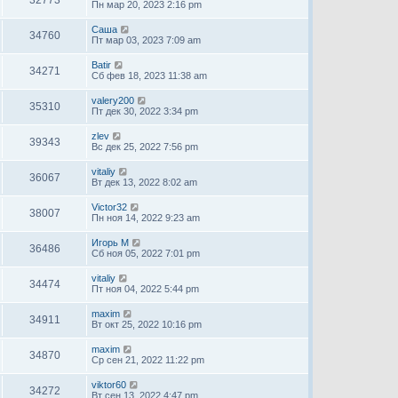
Пн мар 20, 2023 2:16 pm
Саша
34760
Пт мар 03, 2023 7:09 am
Batir
34271
Сб фев 18, 2023 11:38 am
valery200
35310
Пт дек 30, 2022 3:34 pm
zlev
39343
Вс дек 25, 2022 7:56 pm
vitaliy
36067
Вт дек 13, 2022 8:02 am
Victor32
38007
Пн ноя 14, 2022 9:23 am
Игорь М
36486
Сб ноя 05, 2022 7:01 pm
vitaliy
34474
Пт ноя 04, 2022 5:44 pm
maxim
34911
Вт окт 25, 2022 10:16 pm
maxim
34870
Ср сен 21, 2022 11:22 pm
viktor60
34272
Вт сен 13, 2022 4:47 pm