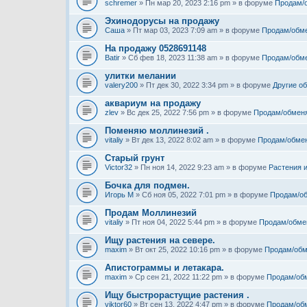
schremer
» Пн мар 20, 2023 2:16 pm » в форуме
Продам/
Эхинодорусы на продажу
Саша
» Пт мар 03, 2023 7:09 am » в форуме
Продам/обм
На продажу 0528691148
Batir
» Сб фев 18, 2023 11:38 am » в форуме
Продам/обм
улитки мелании
valery200
» Пт дек 30, 2022 3:34 pm » в форуме
Другие о
аквариум на продажу
zlev
» Вс дек 25, 2022 7:56 pm » в форуме
Продам/обмен
Поменяю моллинезий .
vitaliy
» Вт дек 13, 2022 8:02 am » в форуме
Продам/обме
Старый грунт
Victor32
» Пн ноя 14, 2022 9:23 am » в форуме
Растения 
Бочка для подмен.
Игорь М
» Сб ноя 05, 2022 7:01 pm » в форуме
Продам/о
Продам Моллинезий
vitaliy
» Пт ноя 04, 2022 5:44 pm » в форуме
Продам/обме
Ищу растения на севере.
maxim
» Вт окт 25, 2022 10:16 pm » в форуме
Продам/обм
Апистограммы и летакара.
maxim
» Ср сен 21, 2022 11:22 pm » в форуме
Продам/об
Ищу быстрорастущие растения .
viktor60
» Вт сен 13, 2022 4:47 pm » в форуме
Продам/об