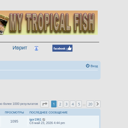
Иврит
Вход
Страница
1
из
20
1
2
3
4
5
20
След.
о более 1000 результатов
…
ПРОСМОТРЫ
ПОСЛЕДНЕЕ СООБЩЕНИЕ
igor1961
1095
Сб май 23, 2026 4:44 pm