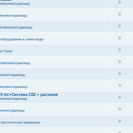
0
обменяю/отдам/ищу
к
0
бменяю/отдам/ищу
0
/обменяю/отдам/ищу
0
 оборудование и химия воды
0
ах-Тикве
0
обменяю/отдам/ищу
0
еняю/отдам/ищу
0
бменяю/отдам/ищу
/4 л\с+Система С02 + растения
0
бменяю/отдам/ищу
0
еняю/отдам/ищу
0
и растительные аквариумы
0