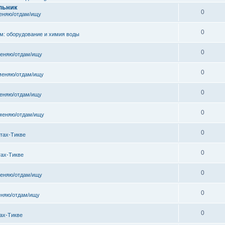
льник
0
еняю/отдам/ищу
0
м: оборудование и химия воды
0
еняю/отдам/ищу
0
меняю/отдам/ищу
0
еняю/отдам/ищу
0
меняю/отдам/ищу
0
тах-Тикве
0
тах-Тикве
0
еняю/отдам/ищу
0
няю/отдам/ищу
0
ах-Тикве