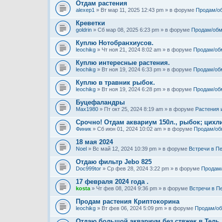
Отдам растения
alexep1
» Вт мар 11, 2025 12:43 pm » в форуме
Продам/о
Креветки
goldrin
» Сб мар 08, 2025 6:23 pm » в форуме
Продам/обм
Куплю Нотобранхиусов.
leochikg
» Чт ноя 21, 2024 8:02 am » в форуме
Продам/об
Куплю интересные растения.
leochikg
» Вт ноя 19, 2024 6:33 pm » в форуме
Продам/об
Куплю в травник рыбок.
leochikg
» Вт ноя 19, 2024 6:28 pm » в форуме
Продам/об
Буцефаландры
Max1980
» Пт окт 25, 2024 8:19 am » в форуме
Растения 
Срочно! Отдам аквариум 150л., рыбок; цихли
Финик
» Сб июн 01, 2024 10:02 am » в форуме
Продам/об
18 мая 2024
Noel
» Вс май 12, 2024 10:39 pm » в форуме
Встречи в П
Отдаю фильтр Jebo 825
Doc999tor
» Ср фев 28, 2024 3:22 pm » в форуме
Продам
17 февраля 2024 года .
kosta
» Чт фев 08, 2024 9:36 pm » в форуме
Встречи в П
Продам растения Криптокорина
leochikg
» Вт фев 06, 2024 5:09 pm » в форуме
Продам/о
Отдаю большой аквариум без стяжек в Тель