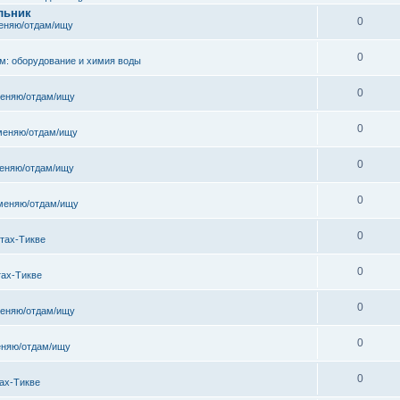
льник
0
еняю/отдам/ищу
0
м: оборудование и химия воды
0
еняю/отдам/ищу
0
меняю/отдам/ищу
0
еняю/отдам/ищу
0
меняю/отдам/ищу
0
тах-Тикве
0
тах-Тикве
0
еняю/отдам/ищу
0
няю/отдам/ищу
0
ах-Тикве