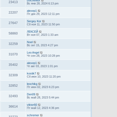
Doc999tor
23413
Вс янв 28, 2024 6:13 pm
alexep1
22207
Пт дек 29, 2023 12:11 pm
Sergey Kor
27647
Сб ноя 11, 2023 11:50 pm
ЛЕКСЕЙ
58860
Вт ноя 07, 2023 1:33 am
Noel
32259
Вс окт 15, 2023 4:27 pm
Leo Angel
31070
Чт сен 28, 2023 10:28 pm
alexep1
35402
Чт авг 03, 2023 1:01 pm
kostik7
32309
Сб июн 10, 2023 11:20 pm
leochikg
32852
Пт июн 02, 2023 6:23 pm
Den09
32493
Вс май 28, 2023 5:44 pm
viktor60
36614
Пт май 12, 2023 4:36 pm
schremer
32773