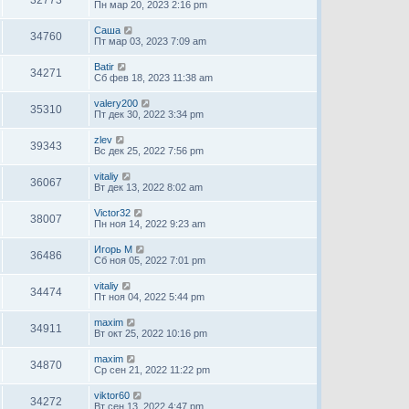
Пн мар 20, 2023 2:16 pm
Саша
34760
Пт мар 03, 2023 7:09 am
Batir
34271
Сб фев 18, 2023 11:38 am
valery200
35310
Пт дек 30, 2022 3:34 pm
zlev
39343
Вс дек 25, 2022 7:56 pm
vitaliy
36067
Вт дек 13, 2022 8:02 am
Victor32
38007
Пн ноя 14, 2022 9:23 am
Игорь М
36486
Сб ноя 05, 2022 7:01 pm
vitaliy
34474
Пт ноя 04, 2022 5:44 pm
maxim
34911
Вт окт 25, 2022 10:16 pm
maxim
34870
Ср сен 21, 2022 11:22 pm
viktor60
34272
Вт сен 13, 2022 4:47 pm