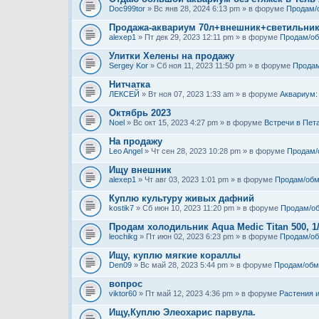
Doc999tor
» Вс янв 28, 2024 6:13 pm » в форуме
Продам/
Продажа-аквариум 70л+внешник+светильни
alexep1
» Пт дек 29, 2023 12:11 pm » в форуме
Продам/о
Улитки Хелены на продажу
Sergey Kor
» Сб ноя 11, 2023 11:50 pm » в форуме
Продам
Нитчатка
ЛЕКСЕЙ
» Вт ноя 07, 2023 1:33 am » в форуме
Аквариум:
Октябрь 2023
Noel
» Вс окт 15, 2023 4:27 pm » в форуме
Встречи в Пет
На продажу
Leo Angel
» Чт сен 28, 2023 10:28 pm » в форуме
Продам/
Ищу внешник
alexep1
» Чт авг 03, 2023 1:01 pm » в форуме
Продам/обм
Куплю культуру живых дафний
kostik7
» Сб июн 10, 2023 11:20 pm » в форуме
Продам/о
Продам холодильник Aqua Medic Titan 500, 1
leochikg
» Пт июн 02, 2023 6:23 pm » в форуме
Продам/о
Ищу, куплю мягкие кораллы
Den09
» Вс май 28, 2023 5:44 pm » в форуме
Продам/обм
вопрос
viktor60
» Пт май 12, 2023 4:36 pm » в форуме
Растения 
Ищу,Куплю Элеохарис парвула.