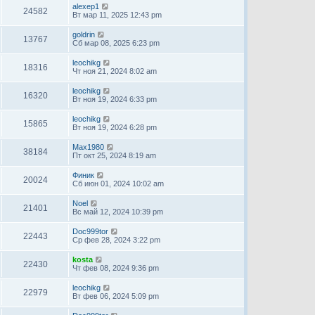
alexep1
24582
Вт мар 11, 2025 12:43 pm
goldrin
13767
Сб мар 08, 2025 6:23 pm
leochikg
18316
Чт ноя 21, 2024 8:02 am
leochikg
16320
Вт ноя 19, 2024 6:33 pm
leochikg
15865
Вт ноя 19, 2024 6:28 pm
Max1980
38184
Пт окт 25, 2024 8:19 am
Финик
20024
Сб июн 01, 2024 10:02 am
Noel
21401
Вс май 12, 2024 10:39 pm
Doc999tor
22443
Ср фев 28, 2024 3:22 pm
kosta
22430
Чт фев 08, 2024 9:36 pm
leochikg
22979
Вт фев 06, 2024 5:09 pm