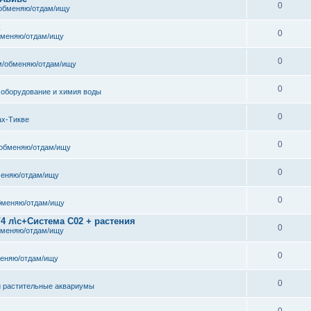
0
обменяю/отдам/ищу
к
0
бменяю/отдам/ищу
0
/обменяю/отдам/ищу
0
 оборудование и химия воды
0
ах-Тикве
0
обменяю/отдам/ищу
0
еняю/отдам/ищу
0
бменяю/отдам/ищу
/4 л\с+Система С02 + растения
0
бменяю/отдам/ищу
0
еняю/отдам/ищу
0
и растительные аквариумы
0