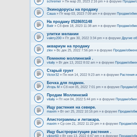
schremer
» Пн мар 20, 2023 2:16 pm » в форуме
Продам/
Эхинодорусы на продажу
Саша
» Пт мар 03, 2023 7:09 am » в форуме
Продам/обм
На продажу 0528691148
Batir
» Сб фев 18, 2023 11:38 am » в форуме
Продам/обм
улитки мелании
valery200
» Пт дек 30, 2022 3:34 pm » в форуме
Другие о
аквариум на продажу
zlev
» Вс дек 25, 2022 7:56 pm » в форуме
Продам/обмен
Поменяю моллинезий .
vitaliy
» Вт дек 13, 2022 8:02 am » в форуме
Продам/обме
Старый грунт
Victor32
» Пн ноя 14, 2022 9:23 am » в форуме
Растения 
Бочка для подмен.
Игорь М
» Сб ноя 05, 2022 7:01 pm » в форуме
Продам/о
Продам Моллинезий
vitaliy
» Пт ноя 04, 2022 5:44 pm » в форуме
Продам/обме
Ищу растения на севере.
maxim
» Вт окт 25, 2022 10:16 pm » в форуме
Продам/обм
Апистограммы и летакара.
maxim
» Ср сен 21, 2022 11:22 pm » в форуме
Продам/об
Ищу быстрорастущие растения .
viktor60
» Вт сен 13, 2022 4:47 pm » в форуме
Продам/об