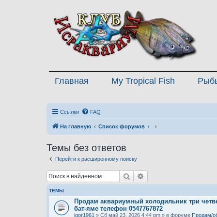
Главная
My Tropical Fish
Рыб
Ссылки
FAQ
На главную
Список форумов
Темы без ответов
Перейти к расширенному поиску
Поиск
Расширенный поиск
ТЕМЫ
Продам аквариумный холодильник три четве
бат-яме телефон 0547767872
igor1961
» Сб май 23, 2026 4:44 pm » в форуме
Продам/о