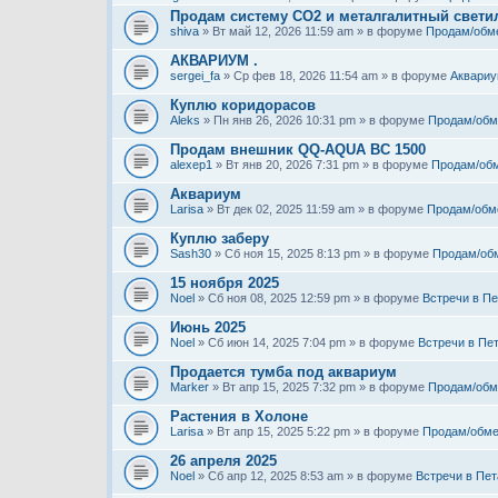
Продам систему СО2 и металгалитный свети
shiva
» Вт май 12, 2026 11:59 am » в форуме
Продам/обм
АКВАРИУМ .
sergei_fa
» Ср фев 18, 2026 11:54 am » в форуме
Аквариу
Куплю коридорасов
Aleks
» Пн янв 26, 2026 10:31 pm » в форуме
Продам/обм
Продам внешник QQ-AQUA BC 1500
alexep1
» Вт янв 20, 2026 7:31 pm » в форуме
Продам/об
Аквариум
Larisa
» Вт дек 02, 2025 11:59 am » в форуме
Продам/обм
Куплю заберу
Sash30
» Сб ноя 15, 2025 8:13 pm » в форуме
Продам/об
15 ноября 2025
Noel
» Сб ноя 08, 2025 12:59 pm » в форуме
Встречи в Пе
Июнь 2025
Noel
» Сб июн 14, 2025 7:04 pm » в форуме
Встречи в Пе
Продается тумба под аквариум
Marker
» Вт апр 15, 2025 7:32 pm » в форуме
Продам/обм
Растения в Холоне
Larisa
» Вт апр 15, 2025 5:22 pm » в форуме
Продам/обме
26 апреля 2025
Noel
» Сб апр 12, 2025 8:53 am » в форуме
Встречи в Пет