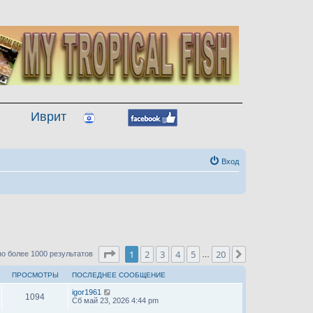
Иврит
Вход
Страница
1
из
20
1
2
3
4
5
20
След.
о более 1000 результатов
…
ПРОСМОТРЫ
ПОСЛЕДНЕЕ СООБЩЕНИЕ
igor1961
1094
Сб май 23, 2026 4:44 pm