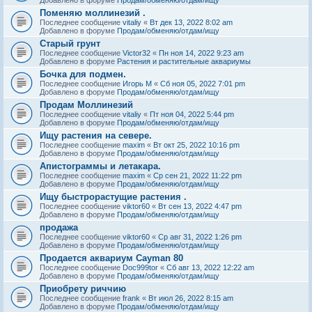
Поменяю моллинезий .
Последнее сообщение
vitaliy
«
Вт дек 13, 2022 8:02 am
Добавлено в форуме
Продам/обменяю/отдам/ищу
Старый грунт
Последнее сообщение
Victor32
«
Пн ноя 14, 2022 9:23 am
Добавлено в форуме
Растения и растительные аквариумы
Бочка для подмен.
Последнее сообщение
Игорь М
«
Сб ноя 05, 2022 7:01 pm
Добавлено в форуме
Продам/обменяю/отдам/ищу
Продам Моллинезий
Последнее сообщение
vitaliy
«
Пт ноя 04, 2022 5:44 pm
Добавлено в форуме
Продам/обменяю/отдам/ищу
Ищу растения на севере.
Последнее сообщение
maxim
«
Вт окт 25, 2022 10:16 pm
Добавлено в форуме
Продам/обменяю/отдам/ищу
Апистограммы и летакара.
Последнее сообщение
maxim
«
Ср сен 21, 2022 11:22 pm
Добавлено в форуме
Продам/обменяю/отдам/ищу
Ищу быстрорастущие растения .
Последнее сообщение
viktor60
«
Вт сен 13, 2022 4:47 pm
Добавлено в форуме
Продам/обменяю/отдам/ищу
продажа
Последнее сообщение
viktor60
«
Ср авг 31, 2022 1:26 pm
Добавлено в форуме
Продам/обменяю/отдам/ищу
Продается аквариум Cayman 80
Последнее сообщение
Doc999tor
«
Сб авг 13, 2022 12:22 am
Добавлено в форуме
Продам/обменяю/отдам/ищу
Приобрету риччию
Последнее сообщение
frank
«
Вт июл 26, 2022 8:15 am
Добавлено в форуме
Продам/обменяю/отдам/ищу