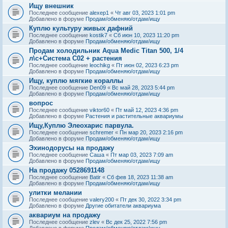
Ищу внешник
Последнее сообщение
alexep1
«
Чт авг 03, 2023 1:01 pm
Добавлено в форуме
Продам/обменяю/отдам/ищу
Куплю культуру живых дафний
Последнее сообщение
kostik7
«
Сб июн 10, 2023 11:20 pm
Добавлено в форуме
Продам/обменяю/отдам/ищу
Продам холодильник Aqua Medic Titan 500, 1/4
л\с+Система С02 + растения
Последнее сообщение
leochikg
«
Пт июн 02, 2023 6:23 pm
Добавлено в форуме
Продам/обменяю/отдам/ищу
Ищу, куплю мягкие кораллы
Последнее сообщение
Den09
«
Вс май 28, 2023 5:44 pm
Добавлено в форуме
Продам/обменяю/отдам/ищу
вопрос
Последнее сообщение
viktor60
«
Пт май 12, 2023 4:36 pm
Добавлено в форуме
Растения и растительные аквариумы
Ищу,Куплю Элеохарис парвула.
Последнее сообщение
schremer
«
Пн мар 20, 2023 2:16 pm
Добавлено в форуме
Продам/обменяю/отдам/ищу
Эхинодорусы на продажу
Последнее сообщение
Саша
«
Пт мар 03, 2023 7:09 am
Добавлено в форуме
Продам/обменяю/отдам/ищу
На продажу 0528691148
Последнее сообщение
Batir
«
Сб фев 18, 2023 11:38 am
Добавлено в форуме
Продам/обменяю/отдам/ищу
улитки мелании
Последнее сообщение
valery200
«
Пт дек 30, 2022 3:34 pm
Добавлено в форуме
Другие обитатели аквариума
аквариум на продажу
Последнее сообщение
zlev
«
Вс дек 25, 2022 7:56 pm
Добавлено в форуме
Продам/обменяю/отдам/ищу