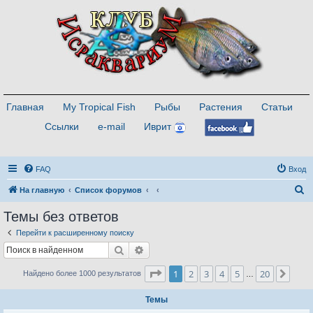
Главная
My Tropical Fish
Рыбы
Растения
Статьи
Ссылки
e-mail
Иврит
FAQ
Вход
П
На главную
Список форумов
о
Темы без ответов
и
Перейти к расширенному поиску
с
Поиск
Расширенный поиск
к
Страница
1
из
20
1
2
3
4
5
20
След
Найдено более 1000 результатов
…
Темы