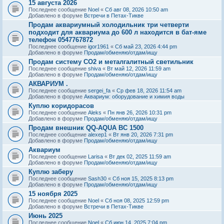
15 августа 2026
Последнее сообщение
Noel
«
Сб авг 08, 2026 10:50 am
Добавлено в форуме
Встречи в Петах-Тикве
Продам аквариумный холодильник три четверти
подходит для аквариума до 600 л находится в бат-яме
телефон 0547767872
Последнее сообщение
igor1961
«
Сб май 23, 2026 4:44 pm
Добавлено в форуме
Продам/обменяю/отдам/ищу
Продам систему СО2 и металгалитный светильник
Последнее сообщение
shiva
«
Вт май 12, 2026 11:59 am
Добавлено в форуме
Продам/обменяю/отдам/ищу
АКВАРИУМ .
Последнее сообщение
sergei_fa
«
Ср фев 18, 2026 11:54 am
Добавлено в форуме
Аквариум: оборудование и химия воды
Куплю коридорасов
Последнее сообщение
Aleks
«
Пн янв 26, 2026 10:31 pm
Добавлено в форуме
Продам/обменяю/отдам/ищу
Продам внешник QQ-AQUA BC 1500
Последнее сообщение
alexep1
«
Вт янв 20, 2026 7:31 pm
Добавлено в форуме
Продам/обменяю/отдам/ищу
Аквариум
Последнее сообщение
Larisa
«
Вт дек 02, 2025 11:59 am
Добавлено в форуме
Продам/обменяю/отдам/ищу
Куплю заберу
Последнее сообщение
Sash30
«
Сб ноя 15, 2025 8:13 pm
Добавлено в форуме
Продам/обменяю/отдам/ищу
15 ноября 2025
Последнее сообщение
Noel
«
Сб ноя 08, 2025 12:59 pm
Добавлено в форуме
Встречи в Петах-Тикве
Июнь 2025
Последнее сообщение
Noel
«
Сб июн 14, 2025 7:04 pm