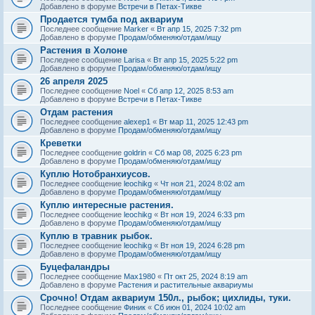
Добавлено в форуме
Встречи в Петах-Тикве
Продается тумба под аквариум
Последнее сообщение
Marker
«
Вт апр 15, 2025 7:32 pm
Добавлено в форуме
Продам/обменяю/отдам/ищу
Растения в Холоне
Последнее сообщение
Larisa
«
Вт апр 15, 2025 5:22 pm
Добавлено в форуме
Продам/обменяю/отдам/ищу
26 апреля 2025
Последнее сообщение
Noel
«
Сб апр 12, 2025 8:53 am
Добавлено в форуме
Встречи в Петах-Тикве
Отдам растения
Последнее сообщение
alexep1
«
Вт мар 11, 2025 12:43 pm
Добавлено в форуме
Продам/обменяю/отдам/ищу
Креветки
Последнее сообщение
goldrin
«
Сб мар 08, 2025 6:23 pm
Добавлено в форуме
Продам/обменяю/отдам/ищу
Куплю Нотобранхиусов.
Последнее сообщение
leochikg
«
Чт ноя 21, 2024 8:02 am
Добавлено в форуме
Продам/обменяю/отдам/ищу
Куплю интересные растения.
Последнее сообщение
leochikg
«
Вт ноя 19, 2024 6:33 pm
Добавлено в форуме
Продам/обменяю/отдам/ищу
Куплю в травник рыбок.
Последнее сообщение
leochikg
«
Вт ноя 19, 2024 6:28 pm
Добавлено в форуме
Продам/обменяю/отдам/ищу
Буцефаландры
Последнее сообщение
Max1980
«
Пт окт 25, 2024 8:19 am
Добавлено в форуме
Растения и растительные аквариумы
Срочно! Отдам аквариум 150л., рыбок; цихлиды, туки.
Последнее сообщение
Финик
«
Сб июн 01, 2024 10:02 am