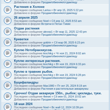
Добавлено в форуме
Продам/обменяю/отдам/ищу
Растения в Холоне
Последнее сообщение
Larisa
«
Вт апр 15, 2025 5:22 pm
Добавлено в форуме
Продам/обменяю/отдам/ищу
26 апреля 2025
Последнее сообщение
Noel
«
Сб апр 12, 2025 8:53 am
Добавлено в форуме
Встречи в Петах-Тикве
Отдам растения
Последнее сообщение
alexep1
«
Вт мар 11, 2025 12:43 pm
Добавлено в форуме
Продам/обменяю/отдам/ищу
Креветки
Последнее сообщение
goldrin
«
Сб мар 08, 2025 6:23 pm
Добавлено в форуме
Продам/обменяю/отдам/ищу
Куплю Нотобранхиусов.
Последнее сообщение
leochikg
«
Чт ноя 21, 2024 8:02 am
Добавлено в форуме
Продам/обменяю/отдам/ищу
Куплю интересные растения.
Последнее сообщение
leochikg
«
Вт ноя 19, 2024 6:33 pm
Добавлено в форуме
Продам/обменяю/отдам/ищу
Куплю в травник рыбок.
Последнее сообщение
leochikg
«
Вт ноя 19, 2024 6:28 pm
Добавлено в форуме
Продам/обменяю/отдам/ищу
Буцефаландры
Последнее сообщение
Max1980
«
Пт окт 25, 2024 8:19 am
Добавлено в форуме
Растения и растительные аквариумы
Срочно! Отдам аквариум 150л., рыбок; цихлиды, туки.
Последнее сообщение
Финик
«
Сб июн 01, 2024 10:02 am
Добавлено в форуме
Продам/обменяю/отдам/ищу
18 мая 2024
Последнее сообщение
Noel
«
Вс май 12, 2024 10:39 pm