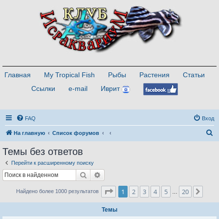
Главная
My Tropical Fish
Рыбы
Растения
Статьи
Ссылки
e-mail
Иврит
FAQ
Вход
П
На главную
Список форумов
о
Темы без ответов
и
Перейти к расширенному поиску
с
Поиск
Расширенный поиск
к
Страница
1
из
20
1
2
3
4
5
20
След
Найдено более 1000 результатов
…
Темы