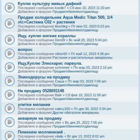
Куплю культуру живых дафний
Последнее сообщение
kostik7
«
Сб июн 10, 2023 11:20 pm
Добавлено в форуме
Продам/обменяю/отдам/ищу
Продам холодильник Aqua Medic Titan 500, 1/4
л\с+Система С02 + растения
Последнее сообщение
leochikg
«
Пт июн 02, 2023 6:23 pm
Добавлено в форуме
Продам/обменяю/отдам/ищу
Ищу, куплю мягкие кораллы
Последнее сообщение
Den09
«
Вс май 28, 2023 5:44 pm
Добавлено в форуме
Продам/обменяю/отдам/ищу
вопрос
Последнее сообщение
viktor60
«
Пт май 12, 2023 4:36 pm
Добавлено в форуме
Растения и растительные аквариумы
Ищу,Куплю Элеохарис парвула.
Последнее сообщение
schremer
«
Пн мар 20, 2023 2:16 pm
Добавлено в форуме
Продам/обменяю/отдам/ищу
Эхинодорусы на продажу
Последнее сообщение
Саша
«
Пт мар 03, 2023 7:09 am
Добавлено в форуме
Продам/обменяю/отдам/ищу
На продажу 0528691148
Последнее сообщение
Batir
«
Сб фев 18, 2023 11:38 am
Добавлено в форуме
Продам/обменяю/отдам/ищу
улитки мелании
Последнее сообщение
valery200
«
Пт дек 30, 2022 3:34 pm
Добавлено в форуме
Другие обитатели аквариума
аквариум на продажу
Последнее сообщение
zlev
«
Вс дек 25, 2022 7:56 pm
Добавлено в форуме
Продам/обменяю/отдам/ищу
Поменяю моллинезий .
Последнее сообщение
vitaliy
«
Вт дек 13, 2022 8:02 am
Добавлено в форуме
Продам/обменяю/отдам/ищу