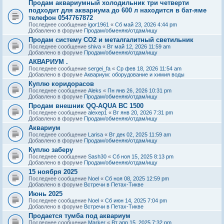
Продам аквариумный холодильник три четверти
подходит для аквариума до 600 л находится в бат-яме
телефон 0547767872
Последнее сообщение
igor1961
«
Сб май 23, 2026 4:44 pm
Добавлено в форуме
Продам/обменяю/отдам/ищу
Продам систему СО2 и металгалитный светильник
Последнее сообщение
shiva
«
Вт май 12, 2026 11:59 am
Добавлено в форуме
Продам/обменяю/отдам/ищу
АКВАРИУМ .
Последнее сообщение
sergei_fa
«
Ср фев 18, 2026 11:54 am
Добавлено в форуме
Аквариум: оборудование и химия воды
Куплю коридорасов
Последнее сообщение
Aleks
«
Пн янв 26, 2026 10:31 pm
Добавлено в форуме
Продам/обменяю/отдам/ищу
Продам внешник QQ-AQUA BC 1500
Последнее сообщение
alexep1
«
Вт янв 20, 2026 7:31 pm
Добавлено в форуме
Продам/обменяю/отдам/ищу
Аквариум
Последнее сообщение
Larisa
«
Вт дек 02, 2025 11:59 am
Добавлено в форуме
Продам/обменяю/отдам/ищу
Куплю заберу
Последнее сообщение
Sash30
«
Сб ноя 15, 2025 8:13 pm
Добавлено в форуме
Продам/обменяю/отдам/ищу
15 ноября 2025
Последнее сообщение
Noel
«
Сб ноя 08, 2025 12:59 pm
Добавлено в форуме
Встречи в Петах-Тикве
Июнь 2025
Последнее сообщение
Noel
«
Сб июн 14, 2025 7:04 pm
Добавлено в форуме
Встречи в Петах-Тикве
Продается тумба под аквариум
Последнее сообщение
Marker
«
Вт апр 15, 2025 7:32 pm